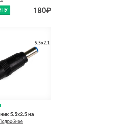
180
₽
ИНУ
и
ик 5.5x2.5 на
Подробнее