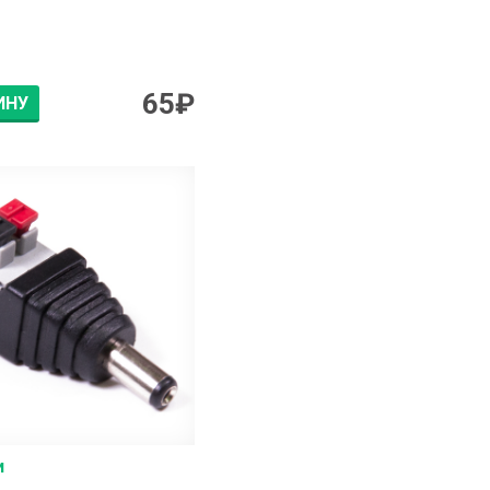
65
₽
ИНУ
и