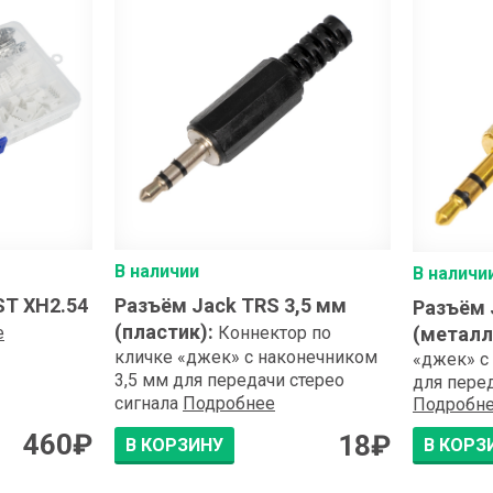
shop@iarduino.ru
В наличии
В наличи
ST XH2.54
Разъём Jack TRS 3,5 мм
Разъём 
(пластик)
:
е
Коннектор по
(металл
кличке «джек» с наконечником
«джек» с
3,5 мм для передачи стерео
для перед
сигнала
Подробнее
Подробн
460
₽
18
₽
В КОРЗИНУ
В КОРЗ