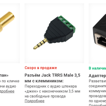
Скоро в продаже
В наличи
пан»
Разъём Jack TRRS Male 3,5
Адаптер
мм с клеммником
:
 по кличке
Разветви
соединит
ачи аудио
Переходник с аудио штекера
коммуник
дробнее
«джек» с наконечником 3,5 мм
проводов
на свободные провода
Подробнее
по одном
Подробн