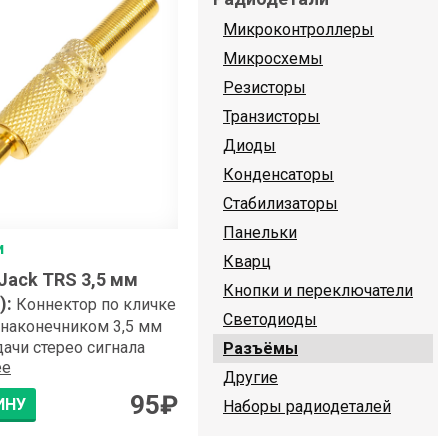
Микроконтроллеры
Микросхемы
Резисторы
Транзисторы
Диоды
Конденсаторы
Стабилизаторы
Панельки
и
Кварц
Jack TRS 3,5 мм
Кнопки и переключатели
)
:
Коннектор по кличке
Светодиоды
 наконечником 3,5 мм
ачи стерео сигнала
Разъёмы
ее
Другие
95
₽
ИНУ
Наборы радиодеталей