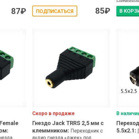
85
₽
87
₽
В КОРЗ
ПОДПИСАТЬСЯ
Скоро в продаже
В наличи
 Female
Гнездо Jack TRRS 2,5 мм с
Переходн
ком
:
клеммником
:
5.5x2.1
:
Переходник с
незда
аудио гнезда «джек» под