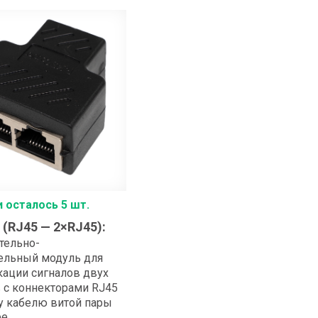
и осталось 5 шт.
 (RJ45 — 2×RJ45)
:
тельно-
ельный модуль для
ации сигналов двух
 с коннекторами RJ45
у кабелю витой пары
ее