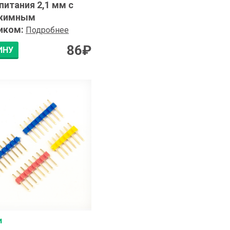
питания 2,1 мм с
жимным
иком
:
Подробнее
86
₽
ИНУ
и