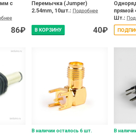
 мм с
Перемычка (Jumper)
Одноряд
2.54mm, 10шт.
:
прямой 4
Подробнее
Шт.
:
обнее
Под
86
₽
40
₽
В КОРЗИНУ
ПОДПИ
В наличии осталось 6 шт.
В наличи