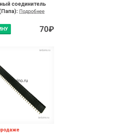
ный соединитель
(Папа)
:
Подробнее
70
₽
ИНУ
 продаже