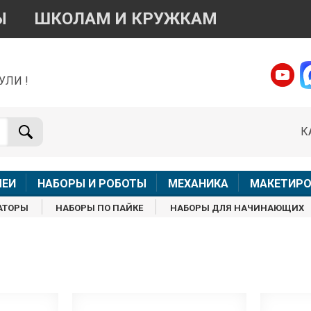
Ы
ШКОЛАМ И КРУЖКАМ
УЛИ !
о вопросам приобретения товара
Telegram
WhatsApp
К
+7 968 454 17 38
+7 968 454 17 38
Доступно общение только текстовыми сообщениями,
Офлай
вонки и аудио сообщения не обслуживаются
ЛЕИ
НАБОРЫ И РОБОТЫ
МЕХАНИКА
МАКЕТИРО
Менеджер
Менеджер
АТОРЫ
НАБОРЫ ПО ПАЙКЕ
НАБОРЫ ДЛЯ НАЧИНАЮЩИХ
shop@iarduino.ru
8 (499) 500-14-56
о техническим вопросам
Консультант