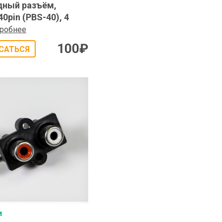
ный разъём,
0pin (PBS-40), 4
робнее
100
₽
САТЬСЯ
и