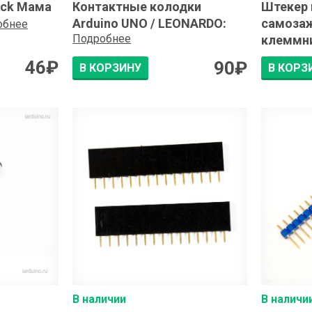
ack Мама
Контактные колодки
Штекер 
Arduino UNO / LEONARDO
:
самоза
обнее
Подробнее
клеммн
46
₽
90
₽
В КОРЗИНУ
В КОРЗ
В наличии
В наличи