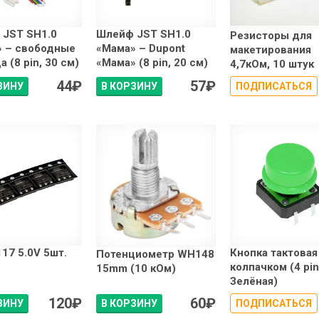
 JST SH1.0
Шлейф JST SH1.0
Резисторы для
» – свободные
«Мама» – Dupont
макетирования
 (8 pin, 30 см)
«Мама» (8 pin, 20 см)
4,7кОм, 10 штук
44
₽
57
₽
ЗИНУ
В КОРЗИНУ
ПОДПИСАТЬСЯ
17 5.0V 5шт.
Кнопка тактовая
Потенциометр WH148
колпачком (4 pin
15mm (10 кОм)
Зелёная)
120
₽
60
₽
ЗИНУ
В КОРЗИНУ
ПОДПИСАТЬСЯ