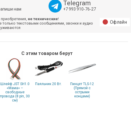
Telegram
напиши нам
+7 993 910‑76‑27
 приобретения,
не технические
!
Офлайн
е только текстовыми сообщениями, звонки и аудио
луживаются
С этим товаром берут
Шлейф JST SH1.0
Паяльник 20 Вт.
Пинцет TLS-12
«Мама» –
(Прямой с
свободные
острыми
провода (8 pin, 30
концами)
см)