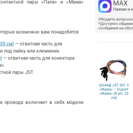
контактной пары «Папа» и «Мама»
MAX
Нажми и 
Обсудить вопросы
*Доступно общени
сообщения не обс
оторые возможно вам понадобятся:
30 см)
— ответная часть для
и под пайку или клеммник.
)
— ответная часть для конектора
».
тной пары JST.
Шлейф JST SH1.0
«Мама» – Dupont
«Мама» (8 pin, 20
см)
е провода включает в себя модели