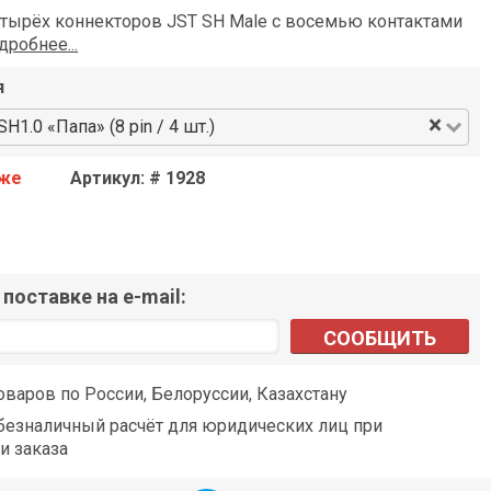
етырёх коннекторов JST SH Male с восемью контактами
дробнее...
я
×
H1.0 «Папа» (8 pin / 4 шт.)
аже
Артикул: # 1928
поставке на e-mail:
СООБЩИТЬ
оваров по России, Белоруссии, Казахстану
езналичный расчёт для юридических лиц при
и заказа