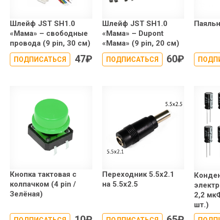
Шлейф JST SH1.0
Шлейф JST SH1.0
Паяльн
«Мама» – свободные
«Мама» – Dupont
провода (9 pin, 30 см)
«Мама» (9 pin, 20 см)
47
₽
60
₽
ПОДПИСАТЬСЯ
ПОДПИСАТЬСЯ
ПОДП
Кнопка тактовая с
Переходник 5.5x2.1
Конде
колпачком (4 pin /
на 5.5x2.5
электр
Зелёная)
2,2 мкФ
шт.)
10
₽
65
₽
ПОДПИСАТЬСЯ
ПОДПИСАТЬСЯ
ПОДП