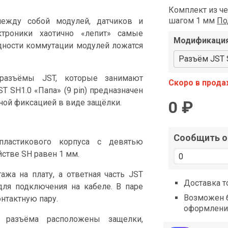
shop@iarduino.ru
Комплект из ч
шагом 1 мм
По
между собой модулей, датчиков и
ктроники хаотично «лепит» самые
Модификаци
дности коммутации модулей ложатся
Разъём JST S
разъёмы JST, которые занимают
Скоро в прод
T SH1.0 «Папа» (9 pin) предназначен
ной фиксацией в виде защёлки.
0 ₽
Сообщить о 
пластикового корпуса с девятью
стве SH равен 1 мм.
жа на плату, а ответная часть JST
Доставка т
для подключения на кабеле. В паре
Возможен б
нтактную пару.
оформлени
 разъёма расположены защелки,