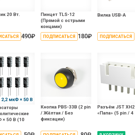
ик 20 Вт.
Пинцет TLS-12
Вилка USB-A
(Прямой с острыми
концами)
490
₽
180
₽
ИСАТЬСЯ
ПОДПИСАТЬСЯ
ПОДПИСАТЬСЯ
Кнопка PBS-33B (2 pin
Разъём JST XH2
нсаторы
/ Жёлтая / Без
«Папа» (5 pin / 4
олитические
фиксации)
 × 50 В (10
50
₽
80
₽
ИСАТЬСЯ
ПОДПИСАТЬСЯ
В КОРЗИНУ