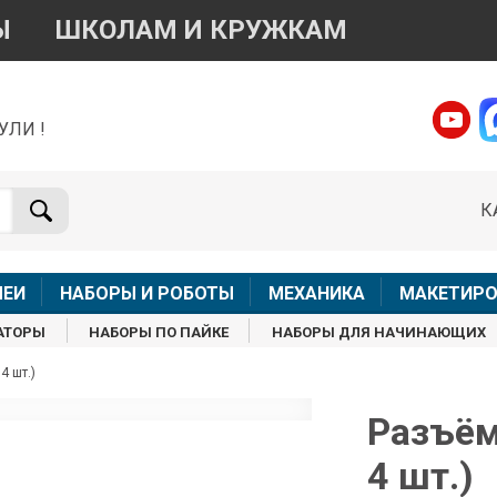
Ы
ШКОЛАМ И КРУЖКАМ
УЛИ !
о вопросам приобретения товара
Telegram
WhatsApp
К
+7 968 454 17 38
+7 968 454 17 38
Доступно общение только текстовыми сообщениями,
Онлай
вонки и аудио сообщения не обслуживаются
ЛЕИ
НАБОРЫ И РОБОТЫ
МЕХАНИКА
МАКЕТИРО
Менеджер
Менеджер
АТОРЫ
НАБОРЫ ПО ПАЙКЕ
НАБОРЫ ДЛЯ НАЧИНАЮЩИХ
shop@iarduino.ru
8 (499) 500-14-56
4 шт.)
о техническим вопросам
Разъём 
4 шт.)
Консультант