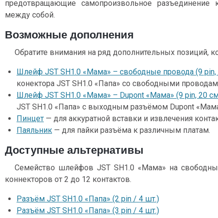
предотвращающие самопроизвольное разъединение 
между собой.
Возможные дополнения
Обратите внимания на ряд дополнительных позиций, к
Шлейф JST SH1.0 «Мама» – свободные провода (9 pin, 
конектора JST SH1.0 «Папа» со свободными проводам
Шлейф JST SH1.0 «Мама» – Dupont «Мама» (9 pin, 20 см
JST SH1.0 «Папа» с выходным разъёмом Dupont «Мама
Пинцет
— для аккуратной вставки и извлечения контак
Паяльник
— для пайки разъёма к различным платам.
Доступные альтернативы
Семейство шлейфов JST SH1.0 «Мама» на свободны
коннекторов от 2 до 12 контактов.
Разъём JST SH1.0 «Папа» (2 pin / 4 шт.)
Разъём JST SH1.0 «Папа» (3 pin / 4 шт.)