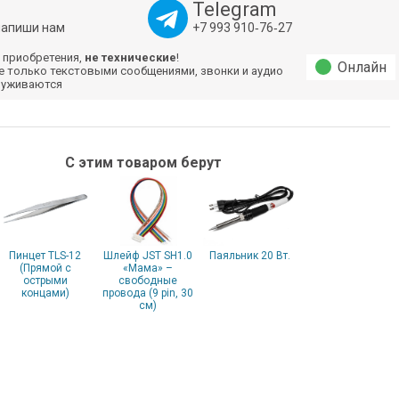
Telegram
напиши нам
+7 993 910‑76‑27
 приобретения,
не технические
!
Онлайн
е только текстовыми сообщениями, звонки и аудио
луживаются
С этим товаром берут
Пинцет TLS-12
Шлейф JST SH1.0
Паяльник 20 Вт.
(Прямой с
«Мама» –
острыми
свободные
концами)
провода (9 pin, 30
см)