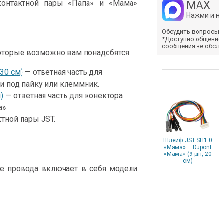
контактной пары «Папа» и «Мама»
MAX
Нажми и 
Обсудить вопросы
*Доступно общени
сообщения не обс
оторые возможно вам понадобятся:
30 см)
— ответная часть для
и под пайку или клеммник.
)
— ответная часть для конектора
».
тной пары JST.
Шлейф JST SH1.0
«Мама» – Dupont
«Мама» (9 pin, 20
см)
е провода включает в себя модели