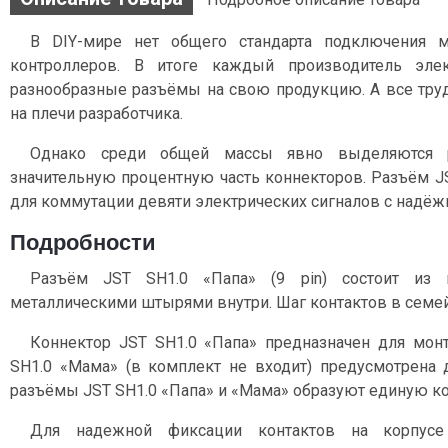
В DIY-мире нет общего стандарта подключения 
контроллеров. В итоге каждый производитель эле
разнообразные разъёмы на свою продукцию. А все тру
на плечи разработчика.
Однако среди общей массы явно выделяются 
значительную процентную часть коннекторов. Разъём JS
для коммутации девяти электрических сигналов c надёж
Подробности
Разъём JST SH1.0 «Папа» (9 pin) состоит из 
металлическими штырями внутри. Шаг контактов в семей
Коннектор JST SH1.0 «Папа» предназначен для монта
SH1.0 «Мама» (в комплект не входит) предусмотрена 
разъёмы JST SH1.0 «Папа» и «Мама» образуют единую ко
Для надежной фиксации контактов на корпусе