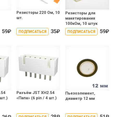
Резисторы 220 Ом, 10
Резисторы для
шт.
макетирования
100кОм, 10 штук
59
₽
35
₽
59
₽
ПОДПИСАТЬСЯ
ПОДПИСАТЬСЯ
.54
Разъём JST XH2.54
Пьезоэлемент,
 шт.)
«Папа» (6 pin / 4 шт.)
диаметр 12 мм
28
₽
51
₽
26
₽
ПОДПИСАТЬСЯ
ПОДПИСАТЬСЯ