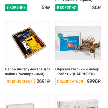
с острыми концами)
59
₽
180
₽
В КОРЗИНУ
В КОРЗИНУ
Набор инструментов для
Образовательный набор
пайки (Расширенный)
- Робот «QUADRUPED»
2691
₽
9990
₽
ПОДПИСАТЬСЯ
ПОДПИСАТЬСЯ