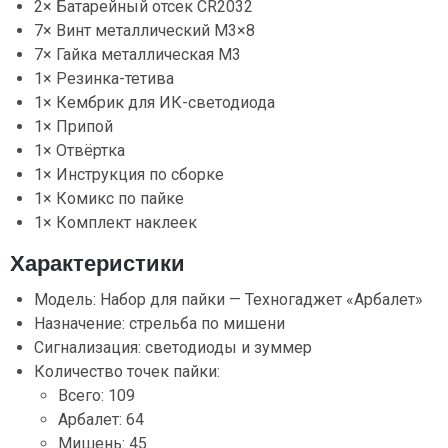
2× Батарейный отсек CR2032
7× Винт металлический М3×8
7× Гайка металлическая М3
1× Резинка-тетива
1× Кембрик для ИК-светодиода
1× Припой
1× Отвёртка
1× Инструкция по сборке
1× Комикс по пайке
1× Комплект наклеек
Характеристики
Модель: Набор для пайки — Техногаджет «Арбалет»
Назначение: стрельба по мишени
Сигнализация: светодиоды и зуммер
Количество точек пайки:
Всего: 109
Арбалет: 64
Мишень: 45