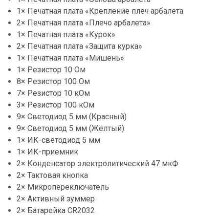
1× Печатная плата «Крепление плеч арбалета
2× Печатная плата «Плечо арбалета»
1× Печатная плата «Курок»
2× Печатная плата «Защита курка»
1× Печатная плата «Мишень»
1× Резистор 10 Ом
8× Резистор 100 Ом
7× Резистор 10 кОм
3× Резистор 100 кОм
9× Светодиод 5 мм (Красный)
9× Светодиод 5 мм (Жёлтый)
1× ИК-светодиод 5 мм
1× ИК-приёмник
2× Конденсатор электролитический 47 мкФ
2× Тактовая кнопка
2× Микропереключатель
2× Активный зуммер
2× Батарейка CR2032