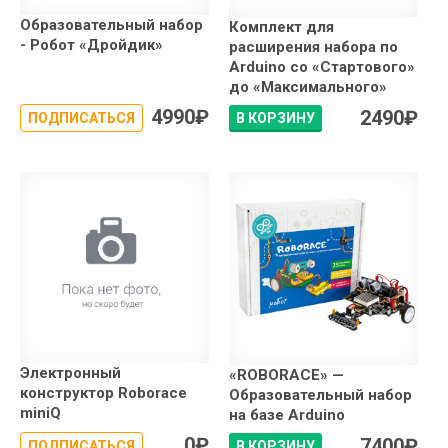
Образовательный набор
Комплект для
- Робот «Дройдик»
расширения набора по
Arduino со «Стартового»
до «Максимального»
4990
₽
2490
₽
ПОДПИСАТЬСЯ
В КОРЗИНУ
Электронный
«ROBORACE» —
конструктор Roborace
Образовательный набор
miniQ
на базе Arduino
0
₽
7400
₽
ПОДПИСАТЬСЯ
В КОРЗИНУ