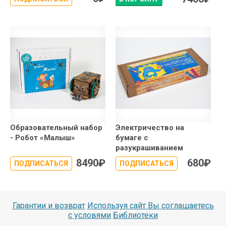
Образовательный набор
Электричество на
- Робот «Малыш»
бумаге с
разукрашиванием
8490
₽
680
₽
ПОДПИСАТЬСЯ
ПОДПИСАТЬСЯ
Гарантии и возврат
Используя сайт Вы соглашаетесь
с условями
Библиотеки