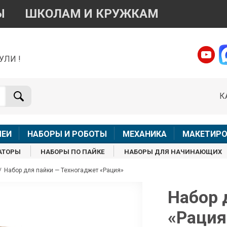
Ы
ШКОЛАМ И КРУЖКАМ
УЛИ !
о вопросам приобретения товара
Telegram
WhatsApp
К
+7 968 454 17 38
+7 968 454 17 38
Доступно общение только текстовыми сообщениями,
Офлай
вонки и аудио сообщения не обслуживаются
ЛЕИ
НАБОРЫ И РОБОТЫ
МЕХАНИКА
МАКЕТИРО
Менеджер
Менеджер
АТОРЫ
НАБОРЫ ПО ПАЙКЕ
НАБОРЫ ДЛЯ НАЧИНАЮЩИХ
shop@iarduino.ru
8 (499) 500-14-56
/
Набор для пайки — Техногаджет «Рация»
о техническим вопросам
Набор 
«Рация
Консультант