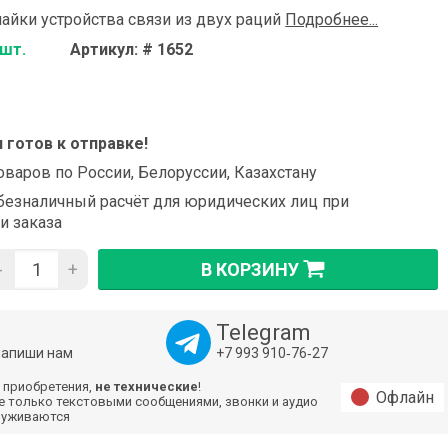
айки устройства связи из двух раций
Подробнее...
 шт.
Артикул: # 1652
и готов к отправке!
оваров по России, Белоруссии, Казахстану
езналичный расчёт для юридических лиц при
и заказа
-
+
В КОРЗИНУ
Telegram
напиши нам
+7 993 910‑76‑27
 приобретения,
не технические
!
Офлайн
е только текстовыми сообщениями, звонки и аудио
луживаются