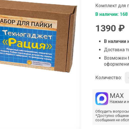
shop@iarduino.ru
Комплект для п
В наличии: 168
1390 ₽
В наличии 
Доставка т
Возможен б
оформлени
Количество:
MAX
Нажми и 
Обсудить вопросы
*Доступно общени
сообщения не обс