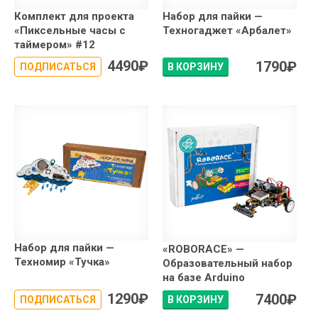
Комплект для проекта
Набор для пайки —
«Пиксельные часы с
Техногаджет «Арбалет»
таймером» #12
4490
₽
1790
₽
ПОДПИСАТЬСЯ
В КОРЗИНУ
Набор для пайки —
«ROBORACE» —
Техномир «Тучка»
Образовательный набор
на базе Arduino
1290
₽
7400
₽
ПОДПИСАТЬСЯ
В КОРЗИНУ