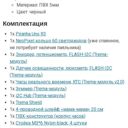
Материал: ПВХ 5мм
Цвет: черный
Комплектация
1х
Piranha Uno R3
1х
NeoPixel кольцо 60 светодиодов
(уже спаянное,
не потребует наличия паяльника)
1х
Энкодер, потенциометр, FLASH-I2C (Trema-
модуль)
1х
Датчик освещенности, люксметр, FLASH-I2C
(Trema-модуль)
1х
Часы реального времени, RTC (Trema-модуль v2.0)
1х
Зуммер (Trema-модуль)
1х
i2C Hub (Trema-модуль)
1х
Trema Shield
1x
4-проводной шлейф «мама-мама» 20 см
1х
ПВХ-конструктор (корпус часов)
1x
Стойка М3*6 Nylon-black, 4 штуки