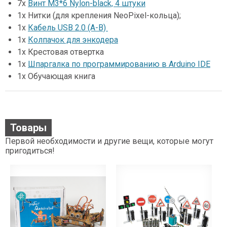
7x
Винт М3*6 Nylon-black, 4 штуки
1x Нитки (для крепления NeoPixel-кольца);
1x
Кабель USB 2.0 (A-B)
1х
Колпачок для энкодера
1х Крестовая отвертка
1х
Шпаргалка по программированию в Arduino IDE
1х Обучающая книга
Товары
Первой необходимости и другие вещи, которые могут
пригодиться!