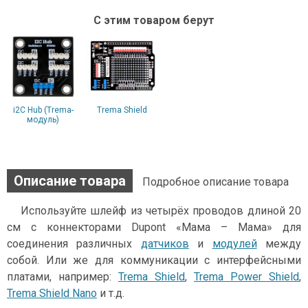
С этим товаром берут
i2C Hub (Trema-
Trema Shield
модуль)
Описание товара
Подробное описание товара
Используйте шлейф из четырёх проводов длиной 20
см с коннекторами Dupont «Мама – Мама» для
соединения различных
датчиков
и
модулей
между
собой. Или же для коммуникации c интерфейсными
платами, например:
Trema Shield
,
Trema Power Shield
,
Trema Shield Nano
и т.д.