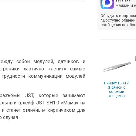
Нажми и 
Обсудить вопросы
*Доступно общени
сообщения не обс
между собой модулей, датчиков и
ктроники хаотично «лепит» самые
 трудности коммуникации модулей
Пинцет TLS-12
(Прямой с
острыми
разъёмы JST, которые занимают
концами)
тельный шлейф JST SH1.0 «Мама» на
 и станет отличным кирпичиком для
 случая.