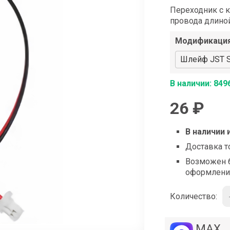
shop@iarduino.ru
Переходник с 
провода длино
Модификаци
Шлейф JST SH
В наличии: 849
26 ₽
В наличии 
Доставка т
Возможен б
оформлени
Количество:
MAX