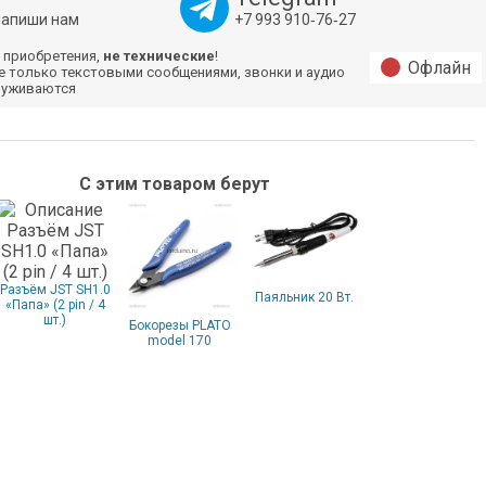
напиши нам
+7 993 910‑76‑27
 приобретения,
не технические
!
Офлайн
е только текстовыми сообщениями, звонки и аудио
луживаются
С этим товаром берут
Разъём JST SH1.0
Паяльник 20 Вт.
«Папа» (2 pin / 4
шт.)
Бокорезы PLATO
model 170