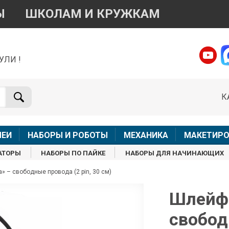
Ы
ШКОЛАМ И КРУЖКАМ
УЛИ !
о вопросам приобретения товара
Telegram
WhatsApp
К
+7 968 454 17 38
+7 968 454 17 38
Доступно общение только текстовыми сообщениями,
Офлай
вонки и аудио сообщения не обслуживаются
ЛЕИ
НАБОРЫ И РОБОТЫ
МЕХАНИКА
МАКЕТИРО
Менеджер
Менеджер
АТОРЫ
НАБОРЫ ПО ПАЙКЕ
НАБОРЫ ДЛЯ НАЧИНАЮЩИХ
shop@iarduino.ru
8 (499) 500-14-56
 – свободные провода (2 pin, 30 см)
о техническим вопросам
Шлейф 
свобод
Консультант