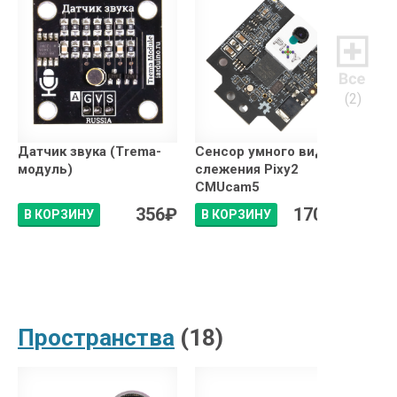
(2)
Датчик звука (Trema-
Сенсор умного видео
модуль)
слежения Pixy2
CMUcam5
356
₽
17064
₽
В КОРЗИНУ
В КОРЗИНУ
Пространства
(18)