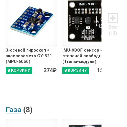
(14)
Маг
3-осевой гироскоп +
IMU-9DOF сенсор на 9
(ге
акселерометр GY-521
степеней свободы
две
(MPU-6050)
(Trema-модуль)
374
₽
1520
₽
В КОРЗИНУ
В КОРЗИНУ
В 
Газа
(8)