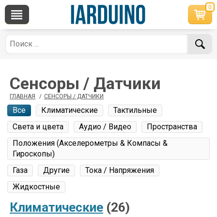
0
×
По вопросам приобретения товара
Telegram
WhatsApp
+7 968 454 17 38
+7 968 454 17 38
*Доступно общение только текстовыми
Офлайн
сообщениями, звонки и аудио сообщения не
Сенсоры / Датчики
обслуживаются
ГЛАВНАЯ
/
СЕНСОРЫ / ДАТЧИКИ
Менеджер
Менеджер
Все
Климатические
Тактильные
shop@iarduino.ru
8 (499) 500-14-56
Света и цвета
Аудио / Видео
Пространства
По техническим вопросам
Положения (Акселерометры & Компасы &
Гироскопы)
Консультант
Газа
Другие
Тока / Напряжения
shop@iarduino.ru
Жидкостные
Климатические
(26)