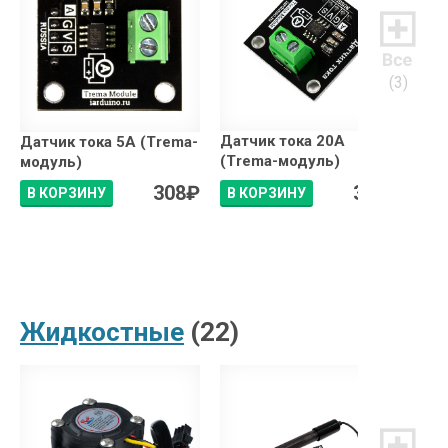
(3)
Датчик тока 20А
Циф
Датчик тока 5А (Trema-
(Trema-модуль)
0-1
модуль)
308
₽
312
₽
В КОРЗИНУ
В КОРЗИНУ
ПО
Жидкостные
(22)