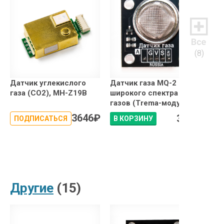
(8)
Датчик углекислого
Датчик газа MQ-2 -
Дат
газа (CO2), MH-Z19B
широкого спектра
воз
газов (Trema-модуль)
eC
3646
₽
316
₽
ПОДПИСАТЬСЯ
В КОРЗИНУ
В 
Другие
(15)