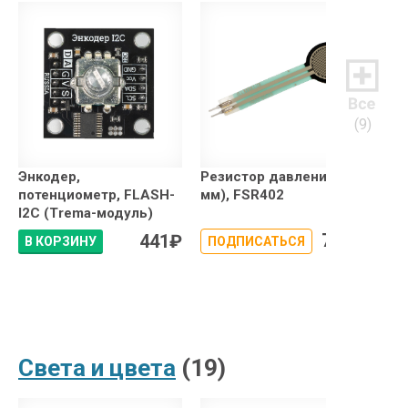
(9)
Энкодер,
Резистор давления (12
Эла
потенциометр, FLASH-
мм), FSR402
4 x
I2C (Trema-модуль)
794
₽
441
₽
В КОРЗИНУ
ПОДПИСАТЬСЯ
В 
Света и цвета
(19)