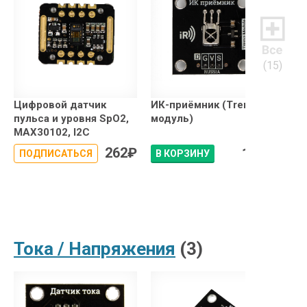
(15)
Цифровой датчик
ИК-приёмник (Trema-
Дат
пульса и уровня SpO2,
модуль)
рит
MAX30102, I2C
262
₽
194
₽
ПОДПИСАТЬСЯ
В КОРЗИНУ
В 
Тока / Напряжения
(3)