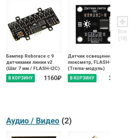
(19)
Бампер Roborace с 9
Датчик освещенности,
ИК-
датчиками линии v2
люксметр, FLASH-I2C
пер
(Шаг 7 мм / FLASH-I2C)
(Trema-модуль)
(Ро
1160
₽
340
₽
В КОРЗИНУ
В КОРЗИНУ
В 
Аудио / Видео
(2)