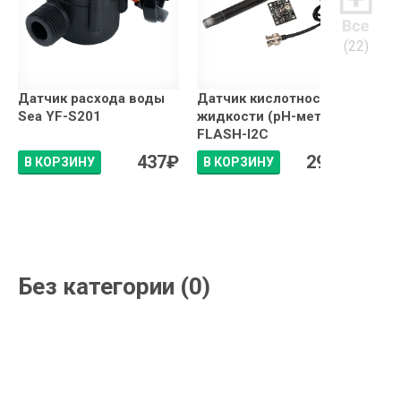
(22)
Датчик расхода воды
Датчик кислотности
TDS
Sea YF-S201
жидкости (pH-метр),
с щ
FLASH-I2C
мод
437
₽
2941
₽
В КОРЗИНУ
В КОРЗИНУ
В 
Без категории (0)