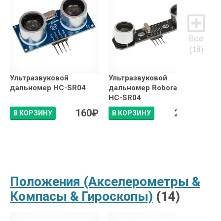
(18)
Ультразвуковой
Ультразвуковой
Доп
дальномер HC-SR04
дальномер Roborace
дви
HC-SR04
160
₽
260
₽
В КОРЗИНУ
В КОРЗИНУ
В 
Положения (Акселерометры &
Компасы & Гироскопы)
(14)