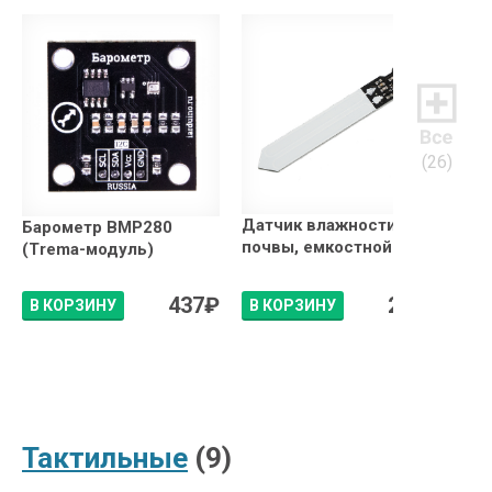
(26)
Датчик влажности
Дат
Барометр BMP280
почвы, емкостной
вла
(Trema-модуль)
(Tr
437
₽
292
₽
В КОРЗИНУ
В КОРЗИНУ
ПО
Тактильные
(9)