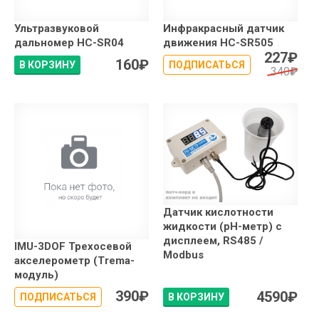
Ультразвуковой
Инфракрасный датчик
дальномер HC-SR04
движения HC-SR505
227
₽
160
₽
В КОРЗИНУ
ПОДПИСАТЬСЯ
340
₽
Датчик кислотности
жидкости (pH-метр) с
дисплеем, RS485 /
IMU-3DOF Трехосевой
Modbus
акселерометр (Trema-
модуль)
390
₽
4590
₽
ПОДПИСАТЬСЯ
В КОРЗИНУ