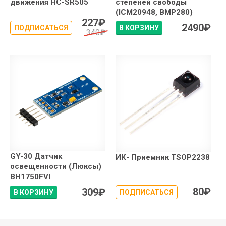
движения HC-SR505
степеней свободы
(ICM20948, BMP280)
227
₽
2490
₽
ПОДПИСАТЬСЯ
В КОРЗИНУ
340
₽
GY-30 Датчик
ИК- Приемник TSOP2238
освещенности (Люксы)
BH1750FVI
80
₽
309
₽
В КОРЗИНУ
ПОДПИСАТЬСЯ