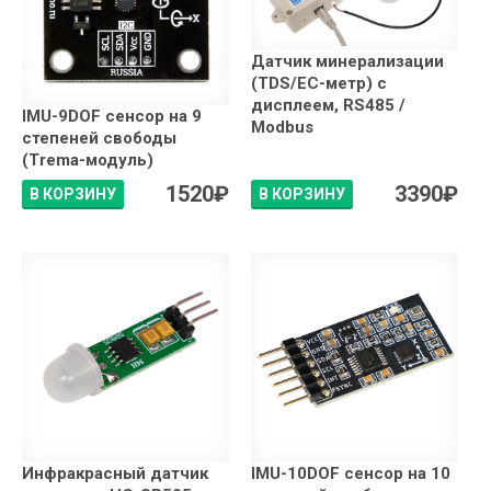
Датчик минерализации
(TDS/EC-метр) с
дисплеем, RS485 /
IMU-9DOF сенсор на 9
Modbus
степеней свободы
(Trema-модуль)
1520
₽
3390
₽
В КОРЗИНУ
В КОРЗИНУ
Инфракрасный датчик
IMU-10DOF сенсор на 10