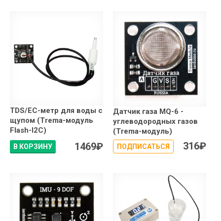
TDS/EC-метр для воды с
Датчик газа MQ-6 -
щупом (Trema-модуль
углеводородных газов
Flash-I2C)
(Trema-модуль)
316
₽
1469
₽
В КОРЗИНУ
ПОДПИСАТЬСЯ