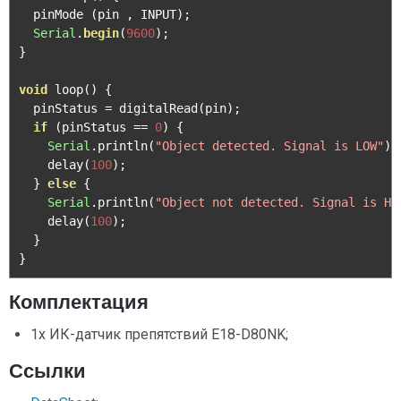
  pinMode 
(
pin 
,
 INPUT
);
Serial
.
begin
(
9600
);
}
void
 loop
()
{
  pinStatus 
=
 digitalRead
(
pin
);
if
(
pinStatus 
==
0
)
{
Serial
.
println
(
"Object detected. Signal is LOW"
);
    delay
(
100
);
}
else
{
Serial
.
println
(
"Object not detected. Signal is HI
    delay
(
100
);
}
}
Комплектация
1х ИК-датчик препятствий E18-D80NK;
Ссылки