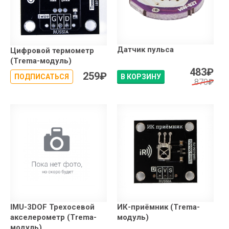
Датчик пульса
Цифровой термометр
(Trema-модуль)
483
₽
259
₽
ПОДПИСАТЬСЯ
В КОРЗИНУ
870
₽
IMU-3DOF Трехосевой
ИК-приёмник (Trema-
акселерометр (Trema-
модуль)
модуль)