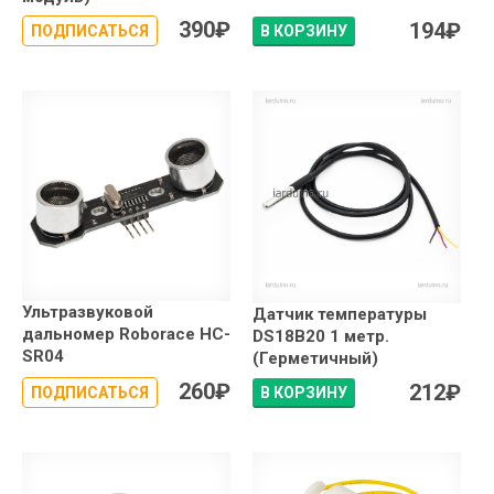
390
₽
194
₽
ПОДПИСАТЬСЯ
В КОРЗИНУ
Ультразвуковой
Датчик температуры
дальномер Roborace HC-
DS18B20 1 метр.
SR04
(Герметичный)
260
₽
212
₽
ПОДПИСАТЬСЯ
В КОРЗИНУ