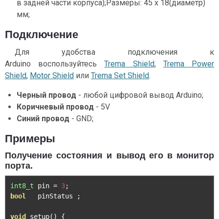
в задней части корпуса);Размеры: 45 x 18(диаметр)
мм;
Подключение
Для удобства подключения к
Arduino воспользуйтесь
Trema Shield
,
Trema Power
Shield
,
Motor Shield
или
Trema Set Shield
.
Черный провод
- любой цифровой вывод Arduino;
Коричневый провод
- 5V
Синий провод
- GND;
Примеры
Получение состояния и вывод его в монитор
порта.
int8_t
 pin 
=
3
;
bool
   pinStatus 
;
void
 setup
()
{