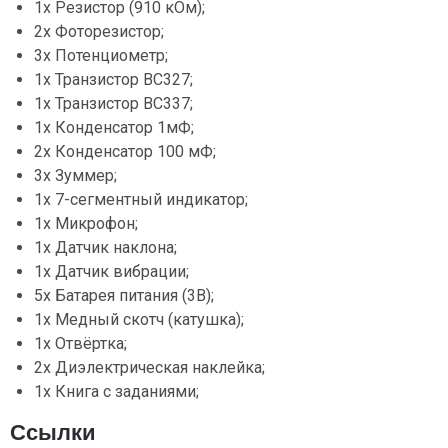
1х Резистор (910 кОм);
2х Фоторезистор;
3х Потенциометр;
1х Транзистор BC327;
1х Транзистор BC337;
1х Конденсатор 1мФ;
2х Конденсатор 100 мФ;
3х Зуммер;
1х 7-сегментный индикатор;
1х Микрофон;
1х Датчик наклона;
1х Датчик вибрации;
5х Батарея питания (3В);
1х Медный скотч (катушка);
1х Отвёртка;
2х Диэлектрическая наклейка;
1х Книга с заданиями;
Ссылки