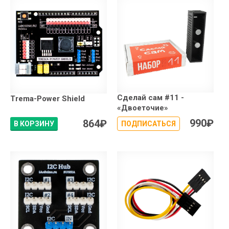
Сделай сам #11 -
Trema-Power Shield
«Двоеточие»
990
₽
864
₽
В КОРЗИНУ
ПОДПИСАТЬСЯ