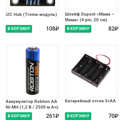
Шлейф Dupont «Мама –
i2C Hub (Trema-модуль)
Мама» (4 pin, 20 см)
108
₽
82
₽
В КОРЗИНУ
В КОРЗИНУ
Батарейный отсек 5×АА
Аккумулятор Robiton AA
Ni-MH (1,2 В / 2500 м·Ач)
261
₽
70
₽
В КОРЗИНУ
В КОРЗИНУ