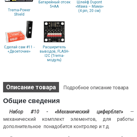
Батарейный отсек
Шлейф Dupont
5×АА
«Мама – Мама»
Trema-Power
(4 pin, 20 см)
Shield
Сделай сам #11 -
Расширитель
«Двоеточие»
выводов, FLASH-
I2C (Trema-
модуль)
Описание товара
Подробное описание товара
Общие сведения
Набор #10 - «Механический циферблат»
—
механический комплект элементов, для работы
дополнительное понадобится контролер и т.д.