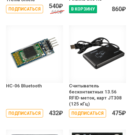
540
₽
860
₽
ПОДПИСАТЬСЯ
В КОРЗИНУ
660
₽
HC-06 Bluetooth
Считыватель
бесконтактных 13.56
RFID-меток, карт JT308
(125 кГц)
432
₽
475
₽
ПОДПИСАТЬСЯ
ПОДПИСАТЬСЯ