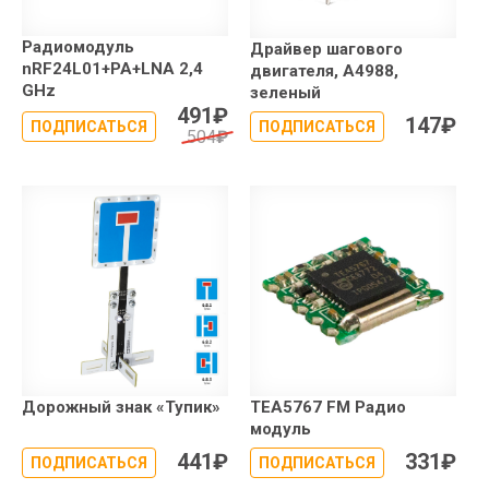
Радиомодуль
Драйвер шагового
nRF24L01+PA+LNA 2,4
двигателя, A4988,
GHz
зеленый
491
₽
147
₽
ПОДПИСАТЬСЯ
ПОДПИСАТЬСЯ
504
₽
Дорожный знак «Тупик»
TEA5767 FM Радио
модуль
441
₽
331
₽
ПОДПИСАТЬСЯ
ПОДПИСАТЬСЯ