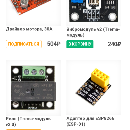
Драйвер мотора, 30A
Вибромодуль v2 (Trema-
модуль)
504
₽
240
₽
ПОДПИСАТЬСЯ
В КОРЗИНУ
Адаптер для ESP8266
Реле (Trema-модуль
(ESP-01)
v2.0)