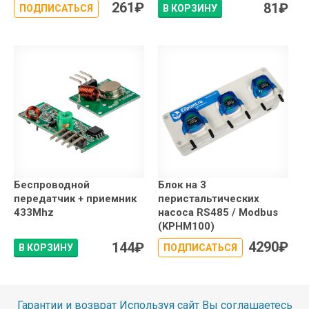
261
₽
81
₽
ПОДПИСАТЬСЯ
В КОРЗИНУ
Беспроводной
Блок на 3
передатчик + приемник
перистальтических
433Mhz
насоса RS485 / Modbus
(KPHM100)
4290
₽
144
₽
В КОРЗИНУ
ПОДПИСАТЬСЯ
Гарантии и возврат
Используя сайт Вы соглашаетесь