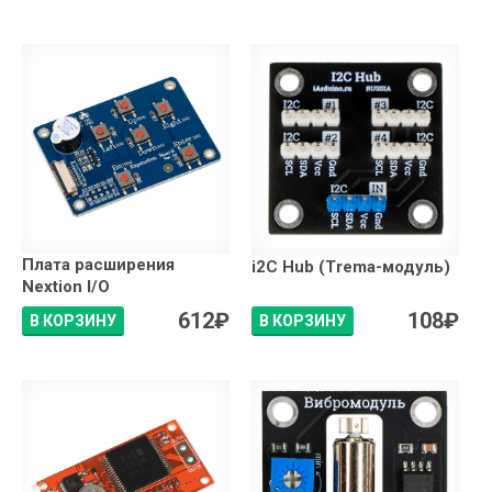
Плата расширения
i2C Hub (Trema-модуль)
Nextion I/O
612
₽
108
₽
В КОРЗИНУ
В КОРЗИНУ