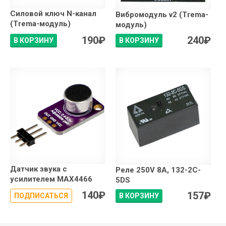
Силовой ключ N-канал
Вибромодуль v2 (Trema-
(Trema-модуль)
модуль)
190
₽
240
₽
В КОРЗИНУ
В КОРЗИНУ
Датчик звука с
Реле 250V 8A, 132-2C-
усилителем MAX4466
5DS
140
₽
157
₽
ПОДПИСАТЬСЯ
В КОРЗИНУ