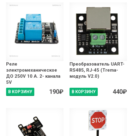
Реле
Преобразователь UART-
электромеханическое
RS485, RJ-45 (Trema-
ДО 250V 10 А. 2- канала
модуль V2.0)
5V
190
₽
440
₽
В КОРЗИНУ
В КОРЗИНУ