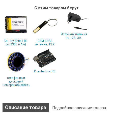
С этим товаром берут
Источник питания
на 12В. 3А.
Battery Shield (Li-
GSM-GPRS
po, 2300 мА·ч)
антенна, IPEX
Piranha Uno R3
Телефонный
дисковый
номеронабиратель
Описание товара
Подробное описание товара