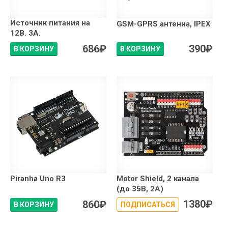
Источник питания на
GSM-GPRS антенна, IPEX
12В. 3А.
686
₽
390
₽
В КОРЗИНУ
В КОРЗИНУ
Piranha Uno R3
Motor Shield, 2 канала
(до 35В, 2А)
1380
₽
860
₽
В КОРЗИНУ
ПОДПИСАТЬСЯ