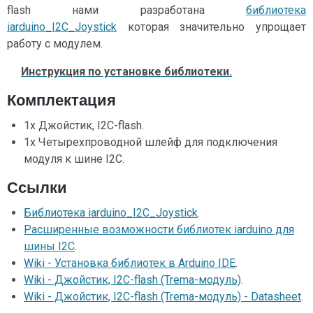
flash нами разработана
библиотека
iarduino_I2C_Joystick
которая значительно упрощает
работу с модулем.
Инструкция по установке библиотеки.
Комплектация
1x Джойстик, I2C-flash.
1x Четырехпроводной шлейф для подключения
модуля к шине I2C.
Ссылки
Библиотека iarduino_I2C_Joystick
.
Расширенные возможности библиотек iarduino для
шины I2C
.
Wiki - Установка библиотек в Arduino IDE
.
Wiki - Джойстик, I2C-flash (Trema-модуль)
.
Wiki - Джойстик, I2C-flash (Trema-модуль) - Datasheet
.