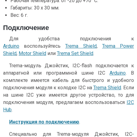
Рабочая температура: от -20 до +70 °С.
Габариты: 30 х 30 мм.
Вес: 6 г.
Подключение
Для удобства подключения к
Arduino
воспользуйтесь
Trema Shield
,
Trema Power
Shield
,
Motor Shield
или
Trema Set Shield
.
Trema-модуль Джойстик, I2C-flash подключается к
аппаратной или программной шине I2C
Arduino
. В
комплекте имеется кабель для быстрого и удобного
подключения модуля к колодке I2C на
Trema Shield
. Если
на шине I2C уже имеется другое устройство, то для
подключения модуля, предлагаем воспользоваться
I2C
Hub
.
Инструкция по подключению
.
Специально для Trema-модуля Джойстик, I2C-