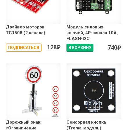
Драйвер моторов
Модуль силовых
TC1508 (2 канала)
ключей, 4P-канала 10A,
FLASH-I2C
128
₽
740
₽
ПОДПИСАТЬСЯ
В КОРЗИНУ
Дорожный знак
Сенсорная кнопка
«Ограничение
(Trema-модуль)