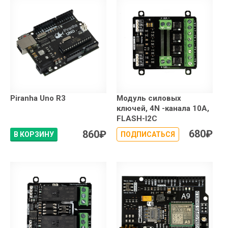
Piranha Uno R3
Модуль силовых
ключей, 4N -канала 10A,
FLASH-I2C
680
₽
860
₽
В КОРЗИНУ
ПОДПИСАТЬСЯ