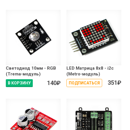
Светодиод 10мм - RGB
LED Матрица 8x8 - i2c
(Trema-модуль)
(Metro-модуль)
351
₽
140
₽
В КОРЗИНУ
ПОДПИСАТЬСЯ