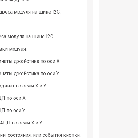
дреса модуля на шине I2C.
са модуля на шине I2C.
вки модуля.
инаты джойстика по оси X.
наты джойстика по оси Y.
динат по осям X и Y.
П по оси X.
П по оси Y.
АЦП по осям X и Y.
и, состояния, или события кнопки.