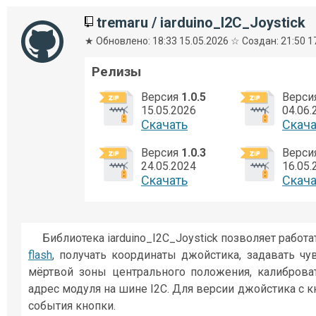
tremaru
/
iarduino_I2C_Joystick
★ Обновлено: 18:33 15.05.2026 ☆ Создан: 21:50 1
Релизы
Версия
1.0.5
Верси
15.05.2026
04.06.
Cкачать
Cкача
Версия
1.0.3
Верси
24.05.2024
16.05.
Cкачать
Cкача
Библиотека iarduino_I2C_Joystick позволяет работа
flash
, получать координаты джойстика, задавать чу
мёртвой зоны центрального положения, калиброва
адрес модуля на шине I2C. Для версии джойстика с к
события кнопки.