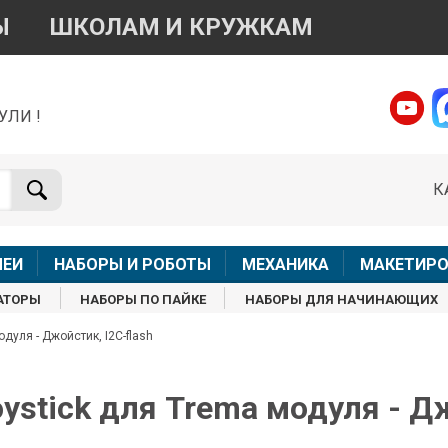
Ы
ШКОЛАМ И КРУЖКАМ
УЛИ !
о вопросам приобретения товара
Telegram
WhatsApp
К
+7 968 454 17 38
+7 968 454 17 38
Доступно общение только текстовыми сообщениями,
Онлай
вонки и аудио сообщения не обслуживаются
ЛЕИ
НАБОРЫ И РОБОТЫ
МЕХАНИКА
МАКЕТИРО
Менеджер
Менеджер
АТОРЫ
НАБОРЫ ПО ПАЙКЕ
НАБОРЫ ДЛЯ НАЧИНАЮЩИХ
shop@iarduino.ru
8 (499) 500-14-56
дуля - Джойстик, I2C-flash
о техническим вопросам
ystick для Trema модуля - Дж
Консультант