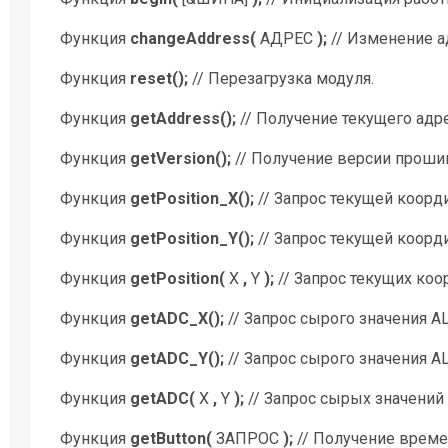
Функция
changeAddress(
АДРЕС
);
// Изменение а
Функция
reset();
// Перезагрузка модуля.
Функция
getAddress();
// Получение текущего адре
Функция
getVersion();
// Получение версии проши
Функция
getPosition_X();
// Запрос текущей коорд
Функция
getPosition_Y();
// Запрос текущей коорди
Функция
getPosition(
X
,
Y
);
// Запрос текущих коор
Функция
getADC_X();
// Запрос сырого значения АЦ
Функция
getADC_Y();
// Запрос сырого значения АЦ
Функция
getADC(
X
,
Y
);
// Запрос сырых значений 
Функция
getButton(
ЗАПРОС
);
// Получение времен