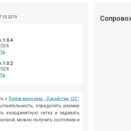
shop@iarduino.ru
Сопрово
7.10.2019
я
1.0.4
2024
ть
я
1.0.2
2024
ть
ть с
Trema модулем - Джойстик, I2C-
вствительность, определять размер
ть координатную сетку и задавать
нопкой, можно получать состояния и