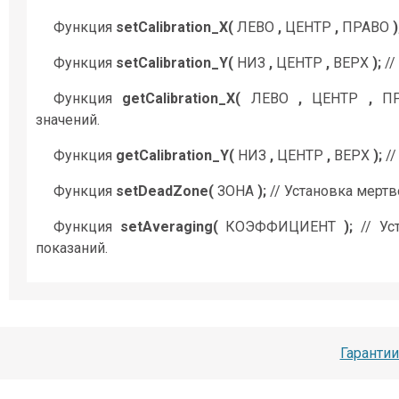
Функция
setCalibration_X(
ЛЕВО
,
ЦЕНТР
,
ПРАВО
)
Функция
setCalibration_Y(
НИЗ
,
ЦЕНТР
,
ВЕРХ
);
//
Функция
getCalibration_X(
ЛЕВО
,
ЦЕНТР
,
ПР
значений.
Функция
getCalibration_Y(
НИЗ
,
ЦЕНТР
,
ВЕРХ
);
//
Функция
setDeadZone(
ЗОНА
);
// Установка мерт
Функция
setAveraging(
КОЭФФИЦИЕНТ
);
// Ус
показаний.
Гарантии