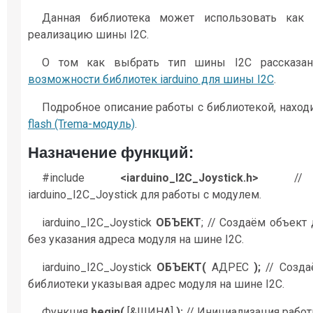
Данная библиотека может использовать как 
реализацию шины I2C.
О том как выбрать тип шины I2C рассказа
возможности библиотек iarduino для шины I2C
.
Подробное описание работы с библиотекой, наход
flash (Trema-модуль)
.
Назначение функций:
#include
<iarduino_I2C_Joystick.h>
// По
iarduino_I2C_Joystick для работы с модулем.
iarduino_I2C_Joystick
ОБЪЕКТ
; // Создаём объект
без указания адреса модуля на шине I2C.
iarduino_I2C_Joystick
ОБЪЕКТ(
АДРЕС
);
// Созда
библиотеки указывая адрес модуля на шине I2C.
Функция
begin(
[&ШИНА]
);
// Инициализация работ