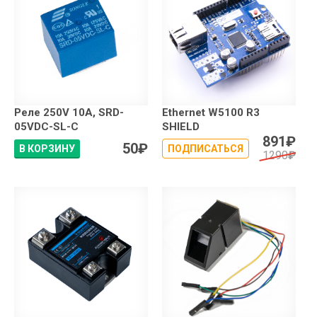
Реле 250V 10A, SRD-
Ethernet W5100 R3
05VDC-SL-C
SHIELD
891
₽
50
₽
В КОРЗИНУ
ПОДПИСАТЬСЯ
1290
₽