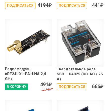
4194
₽
441
₽
ПОДПИСАТЬСЯ
ПОДПИСАТЬСЯ
Радиомодуль
Твердотельное реле
nRF24L01+PA+LNA 2,4
SSR-1 D4825 (DC-AC / 25
GHz
А)
491
₽
666
₽
В КОРЗИНУ
ПОДПИСАТЬСЯ
504
₽