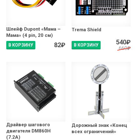
Шлейф Dupont «Мама –
Trema Shield
Мама» (4 pin, 20 см)
540
₽
82
₽
В КОРЗИНУ
В КОРЗИНУ
660
₽
Драйвер шагового
Дорожный знак «Конец
двигателя DM860H
всех ограничений»
(7.2A)