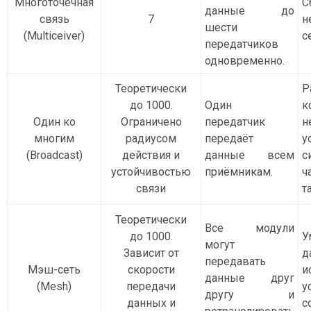
Многоточечная
С
данные до
связь
7
н
шести
(Multiceiver)
с
передатчиков
одновременно.
Теоретически
Р
до 1000.
Один
к
Один ко
Ограничено
передатчик
н
многим
радиусом
передаёт
у
(Broadcast)
действия и
данные всем
с
устойчивостью
приёмникам.
ч
связи
т
Теоретически
Все модули
до 1000.
У
могут
Зависит от
д
передавать
Мэш-сеть
скорости
и
данные друг
(Mesh)
передачи
у
другу и
данных и
с