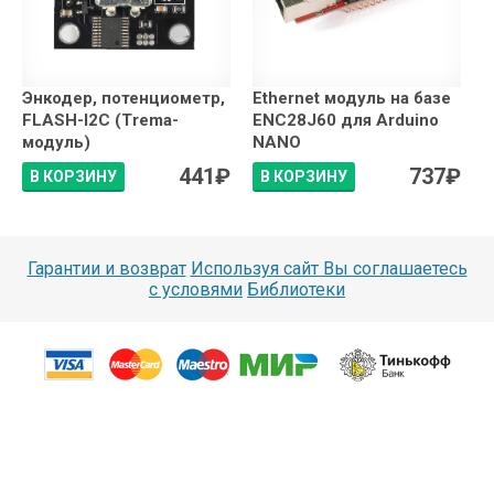
Энкодер, потенциометр,
Ethernet модуль на базе
FLASH-I2C (Trema-
ENC28J60 для Arduino
модуль)
NANO
441
₽
737
₽
В КОРЗИНУ
В КОРЗИНУ
Гарантии и возврат
Используя сайт Вы соглашаетесь
с условями
Библиотеки