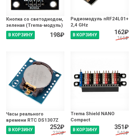
Радиомодуль nRF24L01+
Кнопка со светодиодом,
2,4 GHz
зеленая (Trema-модуль)
162
₽
198
₽
В КОРЗИНУ
В КОРЗИНУ
165
₽
Trema Shield NANO
Часы реального
Compact
времени RTC DS1307Z
252
₽
351
₽
В КОРЗИНУ
В КОРЗИНУ
230
₽
540
₽