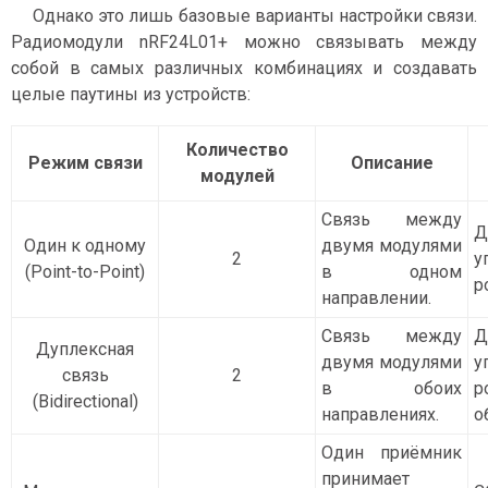
Однако это лишь базовые варианты настройки связи.
Радиомодули nRF24L01+ можно связывать между
собой в самых различных комбинациях и создавать
целые паутины из устройств:
Количество
Режим связи
Описание
модулей
Связь между
Д
Один к одному
двумя модулями
2
у
(Point-to-Point)
в одном
р
направлении.
Связь между
Д
Дуплексная
двумя модулями
у
связь
2
в обоих
(Bidirectional)
направлениях.
о
Один приёмник
принимает