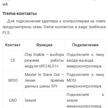
мА.
Trema-контакты
Для подключения адаптера к контроллерам на плате
предусмотрены семь Trema-контактов в виде гребёнки
PLS.
Контакт
Функция
Подключение
Chip Enable — выбора
Подключите к пину
СE
режима работы
ввода-вывода
модуля nRF24L01+.
микроконтроллера.
Master In Slave Out —
Подключите к пину
MISO
линия приёма
MOSI
данных шины SPI.
микроконтроллера.
Подключите к
GND
Земля
земле
микроконтроллера.