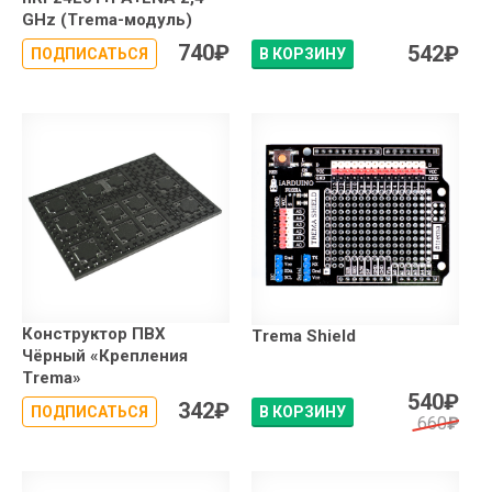
GHz (Trema-модуль)
740
₽
542
₽
ПОДПИСАТЬСЯ
В КОРЗИНУ
Конструктор ПВХ
Trema Shield
Чёрный «Крепления
Trema»
540
₽
342
₽
ПОДПИСАТЬСЯ
В КОРЗИНУ
660
₽