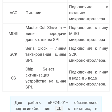
Подключите к
VCC
Питание
питанию
микроконтроллера.
Master Out Slave In —
Подключите к пину
MOSI
линия передачи
MISO
данных шины SPI.
микроконтроллера.
Serial Clock — линия
Подключите к пину
SCK
тактирования шины
SCK
SPI.
микроконтроллера.
Chip Select —
Подключите к пину
активизация
CS
ввода-вывода
устройства на шине
микроконтроллера.
SPI.
Для работы nRF24L01+ обязательно
CE
подтягивайте пин
к питанию, в