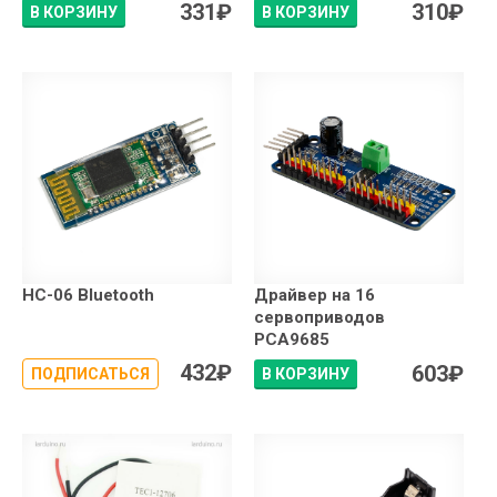
331
₽
310
₽
В КОРЗИНУ
В КОРЗИНУ
HC-06 Bluetooth
Драйвер на 16
сервоприводов
PCA9685
432
₽
603
₽
ПОДПИСАТЬСЯ
В КОРЗИНУ