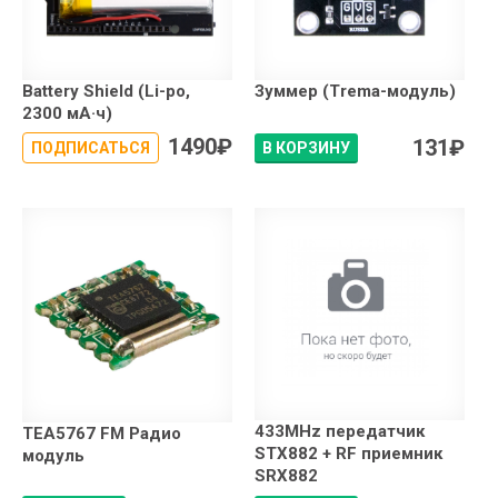
Battery Shield (Li-po,
Зуммер (Trema-модуль)
2300 мА·ч)
1490
₽
131
₽
ПОДПИСАТЬСЯ
В КОРЗИНУ
433MHz передатчик
TEA5767 FM Радио
STX882 + RF приемник
модуль
SRX882