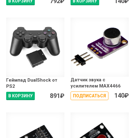
792
₽
140
₽
В КОРЗИНУ
В КОРЗИНУ
Датчик звука с
Геймпад DualShock от
усилителем MAX4466
PS2
140
₽
891
₽
В КОРЗИНУ
ПОДПИСАТЬСЯ