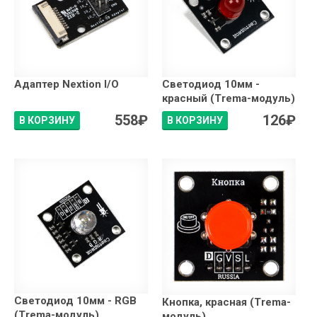
Адаптер Nextion I/O
Светодиод 10мм -
красный (Trema-модуль)
558
₽
126
₽
В КОРЗИНУ
В КОРЗИНУ
Светодиод 10мм - RGB
Кнопка, красная (Trema-
(Trema-модуль)
модуль)