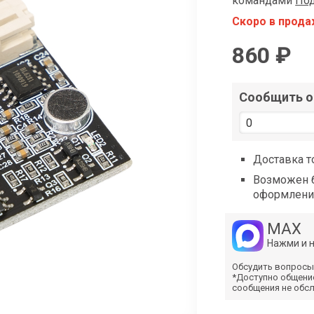
командами
Под
shop@iarduino.ru
Скоро в прод
860 ₽
Сообщить о 
Доставка т
Возможен б
оформлени
MAX
Нажми и 
Обсудить вопросы
*Доступно общени
сообщения не обс