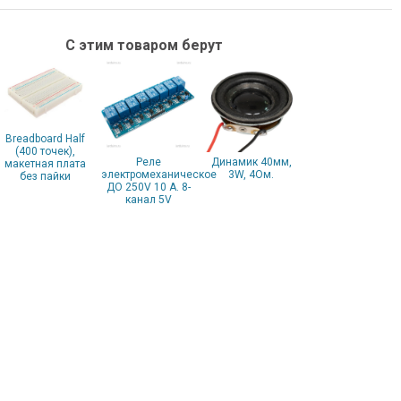
С этим товаром берут
Breadboard Half
(400 точек),
Реле
Динамик 40мм,
макетная плата
электромеханическое
3W, 4Ом.
без пайки
ДО 250V 10 А. 8-
канал 5V