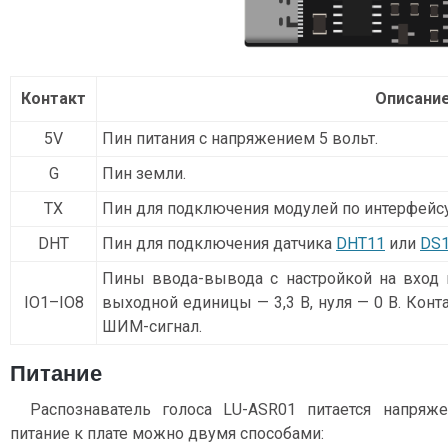
Контакт
Описани
5V
Пин питания с напряжением 5 вольт.
G
Пин земли.
TX
Пин для подключения модулей по интерфейсу
DHT
Пин для подключения датчика
DHT11
или
DS
Пины ввода-вывода с настройкой на вход 
IO1–IO8
выходной единицы — 3,3 В, нуля — 0 В. Кон
ШИМ-сигнал.
Питание
Распознаватель голоса LU-ASR01 питается напряж
питание к плате можно двумя способами: