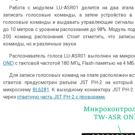
Работа с модулем LU-ASR01 делится на два этапа
записать голосовые команды, а затем устройство в
голосовые команды и выдавать управляющие сигналы. 
до 10 метров с уровнем распознания до 98%. Модуль п
200 команд распознания. Стоит отметить, что запи
команды, но и различные звуки.
Распознаватель голоса LU-ASR01 выполнен на микр
ONE)
с тактовой частотой 180 МГц, Flash-памятью на 4 М
Для записи голосовых команд на плате расположен в
ответов предусмотрен разъём JST PH-2 на который 
микросхему
BL6281
. К выходному коннектору JST PH-
через
ответную часть JST PH-2 с проводами.