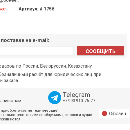
робнее...
аже
Артикул: # 1756
поставке на e-mail:
СООБЩИТЬ
оваров по России, Белоруссии, Казахстану
езналичный расчёт для юридических лиц при
и заказа
Telegram
напиши нам
+7 993 910‑76‑27
 приобретения,
не технические
!
Офлайн
е только текстовыми сообщениями, звонки и аудио
луживаются