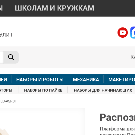
Ы
ШКОЛАМ И КРУЖКАМ
УЛИ !
о вопросам приобретения товара
Telegram
WhatsApp
К
+7 968 454 17 38
+7 968 454 17 38
Доступно общение только текстовыми сообщениями,
Офлай
вонки и аудио сообщения не обслуживаются
ЛЕИ
НАБОРЫ И РОБОТЫ
МЕХАНИКА
МАКЕТИРО
Менеджер
Менеджер
АТОРЫ
НАБОРЫ ПО ПАЙКЕ
НАБОРЫ ДЛЯ НАЧИНАЮЩИХ
shop@iarduino.ru
8 (499) 500-14-56
 LU-ASR01
о техническим вопросам
Распоз
Консультант
Платформа для