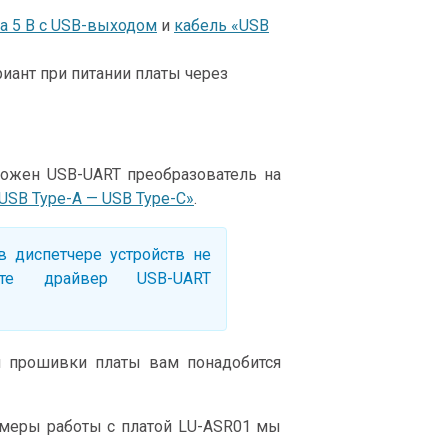
на 5 В с USB-выходом
и
кабель «USB
иант при питании платы через
ложен USB-UART преобразователь на
USB Type-A — USB Type-C»
.
 диспетчере устройств не
ите драйвер USB-UART
и прошивки платы вам понадобится
имеры работы с платой LU-ASR01 мы