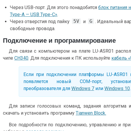
Через USB-порт. Для этого понадобится
блок питания 
Type-A — USB Type-C»
.
5V
G
Через отверстия под пайку
и
. Идеальный вар
свободные провода.
Подключение и программирование
Для связи с компьютером на плате LU-ASR01 распо
чипе
CH340
. Для подключения к ПК используйте
кабель «
Если при подключении платформы LU-ASR01 в
появляется новый COM-порт, установ
преобразователя для
Windows 7
или
Windows 10
.
Для записи голосовых команд, задания алгоритма 
скачать и установить программу
Tianwen Block.
Все подробности по подключению, управлению и пр