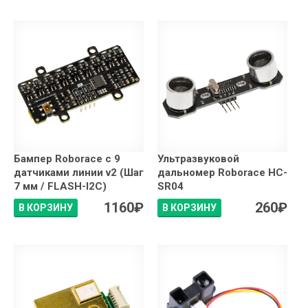
Бампер Roborace с 9
Ультразвуковой
датчиками линии v2 (Шаг
дальномер Roborace HC-
7 мм / FLASH-I2C)
SR04
1160
₽
260
₽
В КОРЗИНУ
В КОРЗИНУ