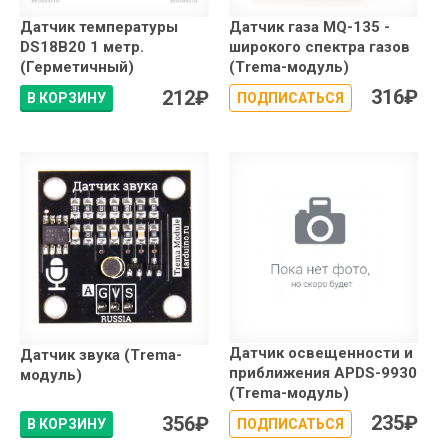
Датчик температуры
Датчик газа MQ-135 -
DS18B20 1 метр.
широкого спектра газов
(Герметичный)
(Trema-модуль)
316
₽
212
₽
В КОРЗИНУ
ПОДПИСАТЬСЯ
Датчик освещенности и
Датчик звука (Trema-
приближения APDS-9930
модуль)
(Trema-модуль)
235
₽
356
₽
В КОРЗИНУ
ПОДПИСАТЬСЯ