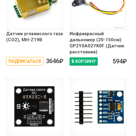
Датчик углекислого газа
Инфракрасный
(CO2), MH-Z19B
дальномер (20-150см)
GP2Y0A02YK0F (Датчик
расстояния)
3646
₽
594
₽
ПОДПИСАТЬСЯ
В КОРЗИНУ