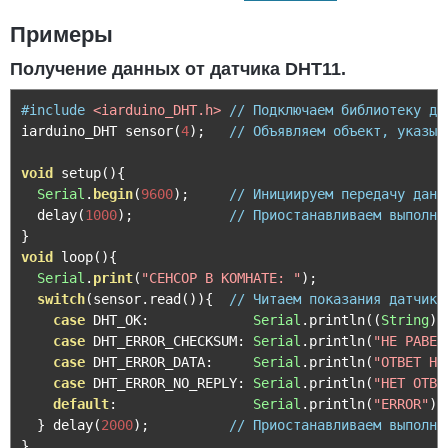
Примеры
Получение данных от датчика DHT11.
#include
<iarduino_DHT.h>
// Подключаем библиотеку дл
iarduino_DHT sensor
(
4
);
// Объявляем объект, указыв
void
 setup
(){
Serial
.
begin
(
9600
);
// Инициируем передачу данн
  delay
(
1000
);
// Приостанавливаем выполне
}
void
 loop
(){
Serial
.
print
(
"CEHCOP B KOMHATE: "
);
switch
(
sensor
.
read
()){
// Читаем показания датчика
case
 DHT_OK
:
Serial
.
println
((
String
)
 
case
 DHT_ERROR_CHECKSUM
:
Serial
.
println
(
"HE PABEH
case
 DHT_ERROR_DATA
:
Serial
.
println
(
"OTBET HE
case
 DHT_ERROR_NO_REPLY
:
Serial
.
println
(
"HET OTBE
default
:
Serial
.
println
(
"ERROR"
);
}
 delay
(
2000
);
// Приостанавливаем выполне
}