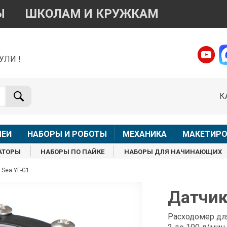
Ы
ШКОЛАМ И КРУЖКАМ
УЛИ !
о вопросам приобретения товара
Telegram
WhatsApp
К
+7 968 454 17 38
+7 968 454 17 38
Доступно общение только текстовыми сообщениями,
Офлай
вонки и аудио сообщения не обслуживаются
ЛЕИ
НАБОРЫ И РОБОТЫ
МЕХАНИКА
МАКЕТИРО
Менеджер
Менеджер
АТОРЫ
НАБОРЫ ПО ПАЙКЕ
НАБОРЫ ДЛЯ НАЧИНАЮЩИХ
shop@iarduino.ru
8 (499) 500-14-56
 Sea YF-G1
о техническим вопросам
Датчик
Консультант
Расходомер дл