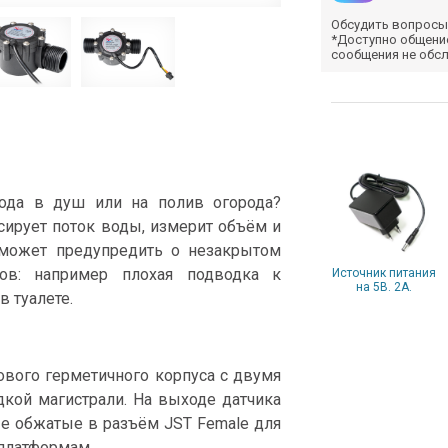
Обсудить вопросы
*Доступно общени
сообщения не обс
хода в душ или на полив огорода?
сирует поток воды, измерит объём и
оможет предупредить о незакрытом
лов: например плохая подводка к
Источник питания
на 5В. 2А.
 туалете.
ового герметичного корпуса с двумя
кой магистрали. На выходе датчика
ые обжатые в разъём JST Female для
платформам.