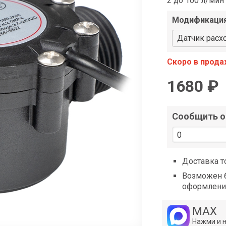
2 до 100 л/ми
shop@iarduino.ru
Модификаци
Датчик расх
Скоро в прод
1680 ₽
Сообщить о 
Доставка т
Возможен б
оформлени
MAX
Нажми и 