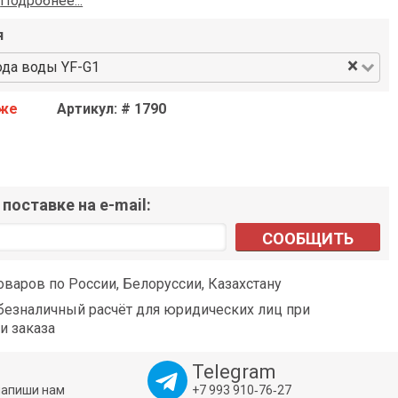
н
Подробнее...
я
×
ода воды YF-G1
аже
Артикул: # 1790
поставке на e-mail:
СООБЩИТЬ
оваров по России, Белоруссии, Казахстану
езналичный расчёт для юридических лиц при
и заказа
Telegram
напиши нам
+7 993 910‑76‑27