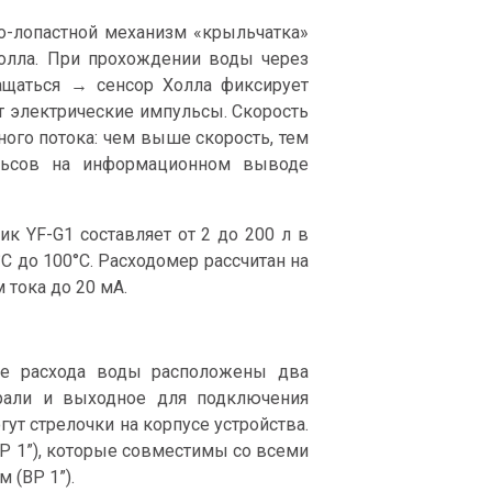
о-лопастной механизм «крыльчатка»
лла. При прохождении воды через
ащаться → сенсор Холла фиксирует
т электрические импульсы. Скорость
ого потока: чем выше скорость, тем
льсов на информационном выводе
 YF-G1 составляет от 2 до 200 л в
С до 100°С. Расходомер рассчитан на
 тока до 20 мА.
ке расхода воды расположены два
трали и выходное для подключения
ут стрелочки на корпусе устройства.
Р 1”), которые совместимы со всеми
 (ВР 1”).