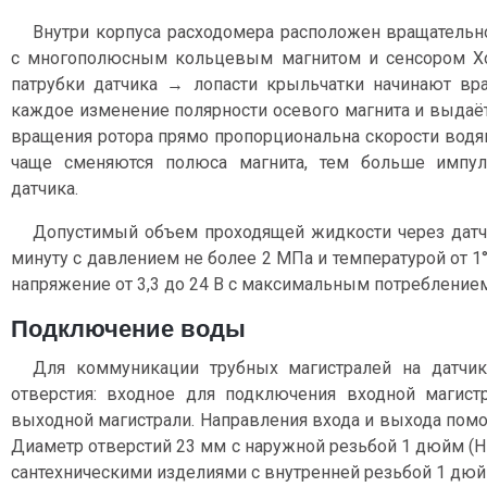
Внутри корпуса расходомера расположен вращательн
с многополюсным кольцевым магнитом и сенсором Хо
патрубки датчика → лопасти крыльчатки начинают вр
каждое изменение полярности осевого магнита и выдаё
вращения ротора прямо пропорциональна скорости водян
чаще сменяются полюса магнита, тем больше импу
датчика.
Допустимый объем проходящей жидкости через датчик
минуту с давлением не более 2 МПа и температурой от 1°
напряжение от 3,3 до 24 В с максимальным потреблением
Подключение воды
Для коммуникации трубных магистралей на датчи
отверстия: входное для подключения входной магис
выходной магистрали. Направления входа и выхода помог
Диаметр отверстий 23 мм с наружной резьбой 1 дюйм (Н
сантехническими изделиями с внутренней резьбой 1 дюйм