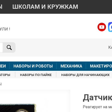
Ы
ШКОЛАМ И КРУЖКАМ
УЛИ !
о вопросам приобретения товара
Telegram
WhatsApp
К
+7 968 454 17 38
+7 968 454 17 38
Доступно общение только текстовыми сообщениями,
Офлай
вонки и аудио сообщения не обслуживаются
ЛЕИ
НАБОРЫ И РОБОТЫ
МЕХАНИКА
МАКЕТИРО
Менеджер
Менеджер
АТОРЫ
НАБОРЫ ПО ПАЙКЕ
НАБОРЫ ДЛЯ НАЧИНАЮЩИХ
shop@iarduino.ru
8 (499) 500-14-56
ь)
о техническим вопросам
Датчик
Консультант
Реагирует на 