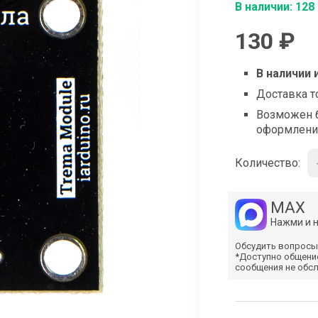
shop@iarduino.ru
В наличии: 128
130 ₽
В наличии 
Доставка т
Возможен б
оформлени
Количество:
MAX
Нажми и 
Обсудить вопросы
*Доступно общени
сообщения не обс