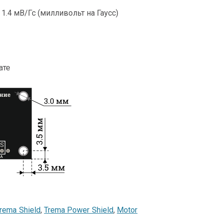
1.4 мВ/Гс (милливольт на Гаусс)
ате
rema Shield
,
Trema Power Shield
,
Motor