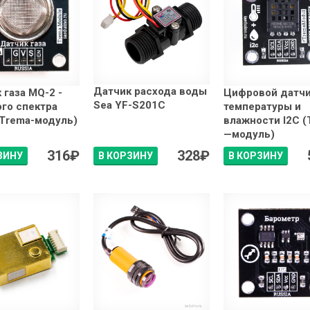
Датчик расхода воды
 газа MQ-2 -
Цифровой датч
Sea YF-S201C
го спектра
температуры и
(Trema-модуль)
влажности I2C (
—модуль)
316
₽
328
₽
ЗИНУ
В КОРЗИНУ
В КОРЗИНУ