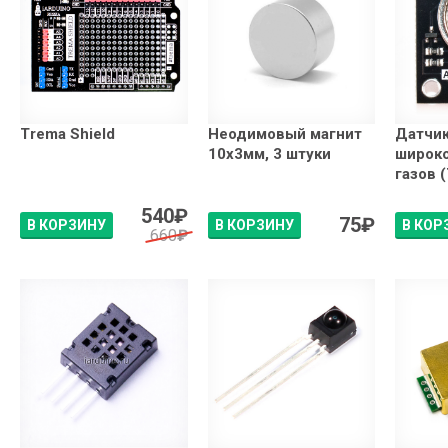
Trema Shield
Неодимовый магнит
Датчик
10x3мм, 3 штуки
широко
газов 
540
₽
75
₽
В КОРЗИНУ
В КОРЗИНУ
В КОР
660
₽