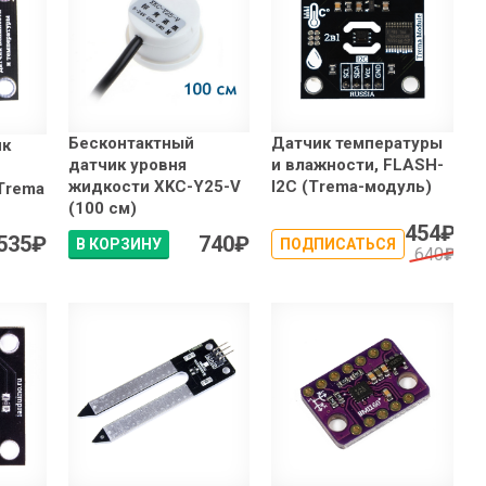
Бесконтактный
Датчик температуры
ик
датчик уровня
и влажности, FLASH-
жидкости XKC-Y25-V
I2C (Trema-модуль)
Trema
(100 см)
454
₽
535
₽
740
₽
В КОРЗИНУ
ПОДПИСАТЬСЯ
640
₽