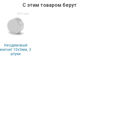
С этим товаром берут
Неодимовый
магнит 10x3мм, 3
штуки