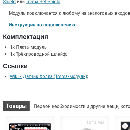
Shield
или
Trema Set Shield
.
Модуль подключается к любому из аналоговых входов
Инструкция по подключению.
Комплектация
1x Плата-модуль;
1x Трёхпроводной шлейф;
Ссылки
Wiki - Датчик Холла (Trema-модуль)
;
Товары
Первой необходимости и другие вещи, кото