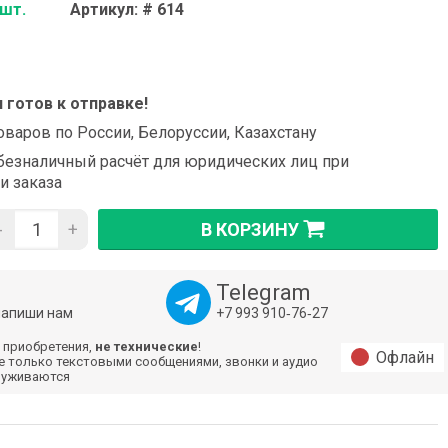
 шт.
Артикул: # 614
и готов к отправке!
оваров по России, Белоруссии, Казахстану
езналичный расчёт для юридических лиц при
и заказа
-
+
В КОРЗИНУ
Telegram
напиши нам
+7 993 910‑76‑27
 приобретения,
не технические
!
Офлайн
е только текстовыми сообщениями, звонки и аудио
луживаются