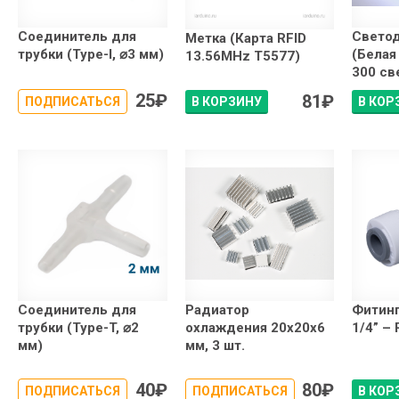
Соединитель для
Светод
Метка (Карта RFID
трубки (Type-I, ⌀3 мм)
(Белая 
13.56MHz T5577)
300 св
25
₽
81
₽
ПОДПИСАТЬСЯ
В КОРЗИНУ
В КОР
Соединитель для
Радиатор
Фитинг
трубки (Type-T, ⌀2
охлаждения 20x20x6
1/4” – 
мм)
мм, 3 шт.
40
₽
80
₽
ПОДПИСАТЬСЯ
ПОДПИСАТЬСЯ
В КОР