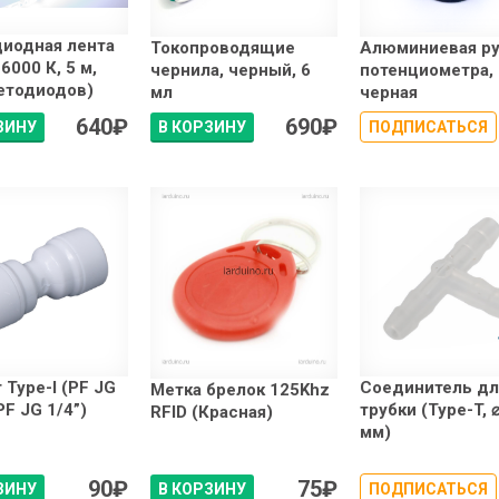
иодная лента
Токопроводящие
Алюминиевая ру
6000 К, 5 м,
чернила, черный, 6
потенциометра,
етодиодов)
мл
черная
640
₽
690
₽
ЗИНУ
В КОРЗИНУ
ПОДПИСАТЬСЯ
 Type-I (PF JG
Соединитель дл
Метка брелок 125Khz
PF JG 1/4”)
трубки (Type-T, 
RFID (Красная)
мм)
90
₽
75
₽
ЗИНУ
В КОРЗИНУ
ПОДПИСАТЬСЯ