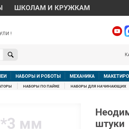
Ы
ШКОЛАМ И КРУЖКАМ
УЛИ !
о вопросам приобретения товара
Telegram
WhatsApp
К
+7 968 454 17 38
+7 968 454 17 38
Доступно общение только текстовыми сообщениями,
Офлай
вонки и аудио сообщения не обслуживаются
ЛЕИ
НАБОРЫ И РОБОТЫ
МЕХАНИКА
МАКЕТИРО
Менеджер
Менеджер
АТОРЫ
НАБОРЫ ПО ПАЙКЕ
НАБОРЫ ДЛЯ НАЧИНАЮЩИХ
shop@iarduino.ru
8 (499) 500-14-56
о техническим вопросам
Неодим
штуки
Консультант