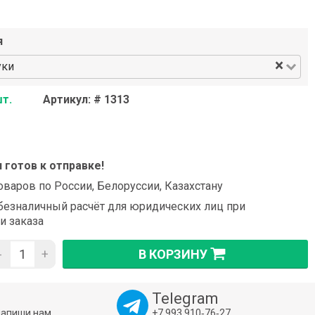
я
×
уки
шт.
Артикул: # 1313
и готов к отправке!
оваров по России, Белоруссии, Казахстану
езналичный расчёт для юридических лиц при
и заказа
-
+
В КОРЗИНУ
Telegram
напиши нам
+7 993 910‑76‑27