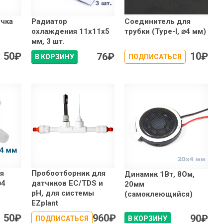
чка
Радиатор
Соединитель для
охлаждения 11x11x5
трубки (Type-I, ⌀4 мм)
мм, 3 шт.
50
₽
10
₽
76
₽
В КОРЗИНУ
ПОДПИСАТЬСЯ
я
Пробоотборник для
Динамик 1Вт, 8Ом,
⌀4
датчиков EC/TDS и
20мм
pH, для системы
(самоклеющийся)
EZplant
50
₽
960
₽
90
₽
ПОДПИСАТЬСЯ
В КОРЗИНУ