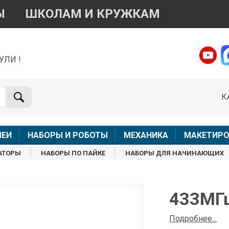
Ы
ШКОЛАМ И КРУЖКАМ
УЛИ !
о вопросам приобретения товара
Telegram
WhatsApp
К
+7 968 454 17 38
+7 968 454 17 38
Доступно общение только текстовыми сообщениями,
Офлай
вонки и аудио сообщения не обслуживаются
ЛЕИ
НАБОРЫ И РОБОТЫ
МЕХАНИКА
МАКЕТИРО
Менеджер
Менеджер
АТОРЫ
НАБОРЫ ПО ПАЙКЕ
НАБОРЫ ДЛЯ НАЧИНАЮЩИХ
shop@iarduino.ru
8 (499) 500-14-56
о техническим вопросам
433МГц
Консультант
Подробнее...