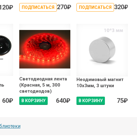
270
₽
320
₽
120
₽
ПОДПИСАТЬСЯ
ПОДПИСАТЬСЯ
Светодиодная лента
Неодимовый магнит
ль
(Красная, 5 м, 300
10x3мм, 3 штуки
светодиодов)
60
₽
640
₽
75
₽
В КОРЗИНУ
В КОРЗИНУ
блиотеки