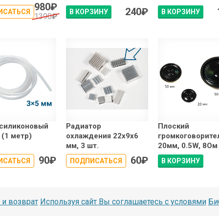
980
₽
240
₽
ИСАТЬСЯ
В КОРЗИНУ
В КОРЗИНУ
1390
₽
 cиликоновый
Радиатор
Плоский
 (1 метр)
охлаждения 22x9x6
громкоговорите
мм, 3 шт.
20мм, 0.5W, 8Ом
90
₽
60
₽
ИСАТЬСЯ
ПОДПИСАТЬСЯ
В КОРЗИНУ
 и возврат
Используя сайт Вы соглашаетесь с условями
Би