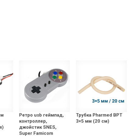
Ом
Ретро usb геймпад,
Трубка Pharmed BPT
контроллер,
3×5 мм (20 см)
я)
джойстик SNES,
Super Famicom