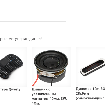
рые могут пригодиться!
Динамик 1Вт, 8
тура Qwerty
Динамик с
28x9мм
увеличенным
(самоклеющийс
магнитом 40мм, 3W,
4Ом.