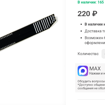
shop@iarduino.ru
В наличии: 165
220 ₽
В наличии 
Доставка т
Возможен б
оформлени
Количество:
MAX
Нажми и 
Обсудить вопросы
*Доступно общени
сообщения не обс