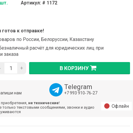
 шт.
Артикул: # 1172
и готов к отправке!
оваров по России, Белоруссии, Казахстану
езналичный расчёт для юридических лиц при
и заказа
-
+
В КОРЗИНУ
Telegram
напиши нам
+7 993 910‑76‑27
 приобретения,
не технические
!
Офлайн
е только текстовыми сообщениями, звонки и аудио
луживаются