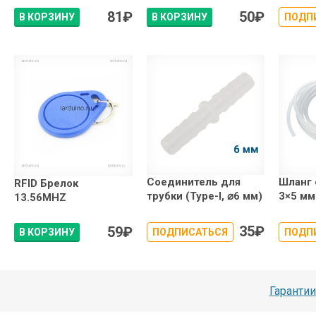
81
₽
50
₽
В КОРЗИНУ
В КОРЗИНУ
ПОДП
Соединитель для
Шланг
RFID Брелок
трубки (Type-I, ⌀6 мм)
3×5 мм
13.56MHZ
35
₽
59
₽
В КОРЗИНУ
ПОДПИСАТЬСЯ
ПОДП
Гарантии