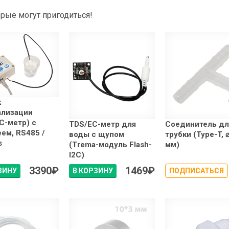
рые могут пригодиться!
к
ализации
C-метр) с
TDS/EC-метр для
Соединитель дл
ем, RS485 /
воды с щупом
трубки (Type-T, 
s
(Trema-модуль Flash-
мм)
I2C)
3390
₽
1469
₽
ЗИНУ
В КОРЗИНУ
ПОДПИСАТЬСЯ