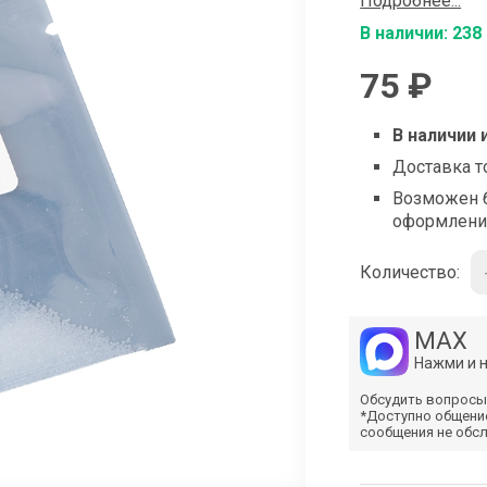
Подробнее...
shop@iarduino.ru
В наличии: 238
75 ₽
В наличии 
Доставка т
Возможен б
оформлени
Количество:
MAX
Нажми и 
Обсудить вопросы
*Доступно общени
сообщения не обс