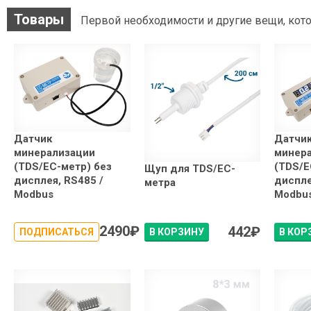
Товары
Первой необходимости и другие вещи, кото
Датчик
Датчи
минерализации
минер
(TDS/EC-метр) без
(TDS/E
Щуп для TDS/EC-
дисплея, RS485 /
диспле
метра
Modbus
Modbu
2490
₽
442
₽
ПОДПИСАТЬСЯ
В КОРЗИНУ
В КОР