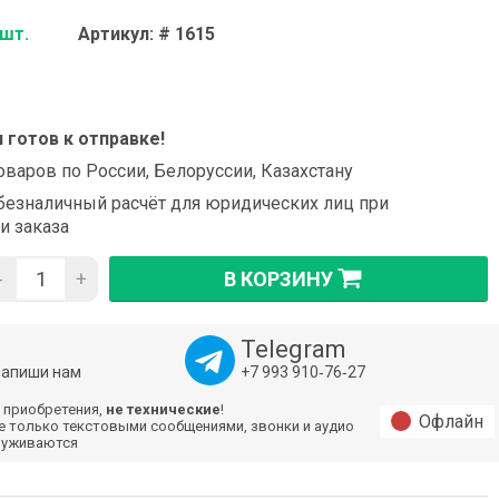
 шт.
Артикул: # 1615
и готов к отправке!
оваров по России, Белоруссии, Казахстану
езналичный расчёт для юридических лиц при
и заказа
-
+
В КОРЗИНУ
Telegram
напиши нам
+7 993 910‑76‑27
 приобретения,
не технические
!
Офлайн
е только текстовыми сообщениями, звонки и аудио
луживаются