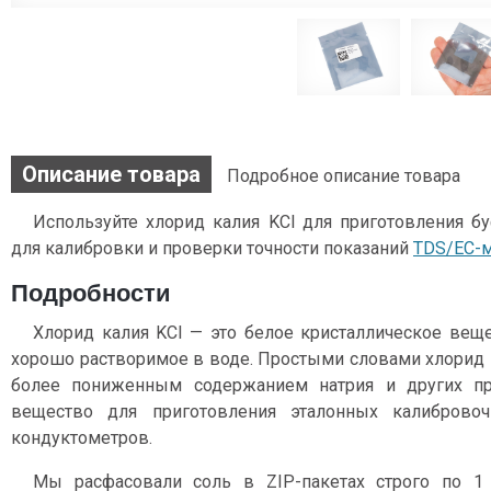
Описание товара
Подробное описание товара
Используйте хлорид калия KCl для приготовления б
для калибровки и проверки точности показаний
TDS/EC-м
Подробности
Хлорид калия KCl — это белое кристаллическое вещес
хорошо растворимое в воде. Простыми словами хлорид к
более пониженным содержанием натрия и других пр
вещество для приготовления эталонных калиброво
кондуктометров.
Мы расфасовали соль в ZIP-пакетах строго по 1 