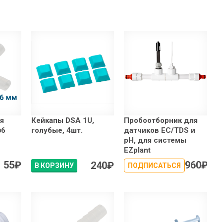
я
Кейкапы DSA 1U,
Пробоотборник для
⌀6
голубые, 4шт.
датчиков EC/TDS и
pH, для системы
EZplant
55
₽
960
₽
240
₽
В КОРЗИНУ
ПОДПИСАТЬСЯ