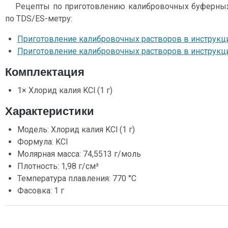
Рецепты по приготовлению калибровочных буферных 
по TDS/ES-метру:
Приготовление калибровочных растворов в инструкции
Приготовление калибровочных растворов в инструкции
Комплектация
1× Хлорид калия KCl (1 г)
Характеристики
Модель: Хлорид калия KCl (1 г)
Формула: KCl
Молярная масса: 74,5513 г/моль
Плотность: 1,98 г/см³
Температура плавления: 770 °C
Фасовка: 1 г