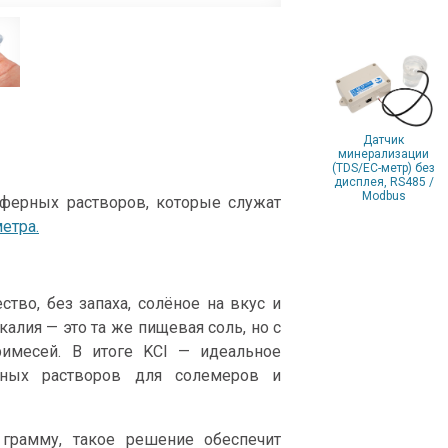
Датчик
минерализации
(TDS/EC-метр) без
дисплея, RS485 /
Modbus
уферных растворов, которые служат
етра.
тво, без запаха, солёное на вкус и
алия — это та же пищевая соль, но с
имесей. В итоге KCl — идеальное
чных растворов для солемеров и
грамму, такое решение обеспечит