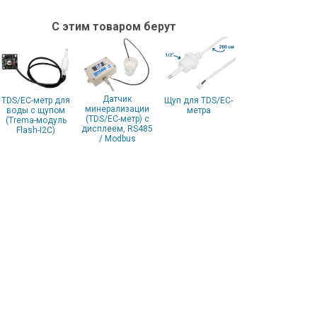
С этим товаром берут
Датчик
TDS/EC-метр для
Щуп для TDS/EC-
минерализации
воды с щупом
метра
(TDS/EC-метр) с
(Trema-модуль
дисплеем, RS485
Flash-I2C)
/ Modbus