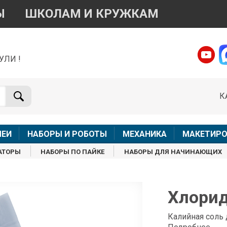
Ы
ШКОЛАМ И КРУЖКАМ
УЛИ !
о вопросам приобретения товара
Telegram
WhatsApp
К
+7 968 454 17 38
+7 968 454 17 38
Доступно общение только текстовыми сообщениями,
Офлай
вонки и аудио сообщения не обслуживаются
ЛЕИ
НАБОРЫ И РОБОТЫ
МЕХАНИКА
МАКЕТИРО
Менеджер
Менеджер
АТОРЫ
НАБОРЫ ПО ПАЙКЕ
НАБОРЫ ДЛЯ НАЧИНАЮЩИХ
shop@iarduino.ru
8 (499) 500-14-56
о техническим вопросам
Хлорид 
Консультант
Калийная соль