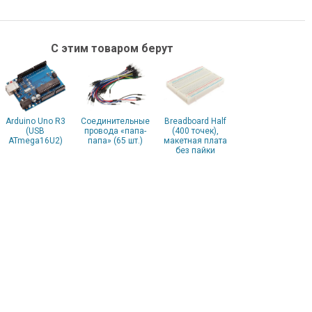
С этим товаром берут
Arduino Uno R3
Соединительные
Breadboard Half
(USB
провода «папа-
(400 точек),
ATmega16U2)
папа» (65 шт.)
макетная плата
без пайки