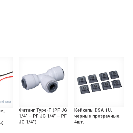
Фитинг Type-T (PF JG
Кейкапы DSA 1U,
м,
1/4” – PF JG 1/4” – PF
черные прозрачные,
JG 1/4”)
4шт.
я)