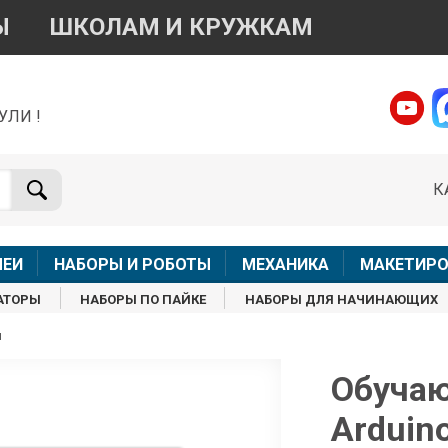
Ы
ШКОЛАМ И КРУЖКАМ
УЛИ !
о вопросам приобретения товара
Telegram
WhatsApp
К
+7 968 454 17 38
+7 968 454 17 38
Доступно общение только текстовыми сообщениями,
Онлай
вонки и аудио сообщения не обслуживаются
ЛЕИ
НАБОРЫ И РОБОТЫ
МЕХАНИКА
МАКЕТИРО
Менеджер
Менеджер
АТОРЫ
НАБОРЫ ПО ПАЙКЕ
НАБОРЫ ДЛЯ НАЧИНАЮЩИХ
shop@iarduino.ru
8 (499) 500-14-56
ы
о техническим вопросам
Обучаю
Arduin
Консультант