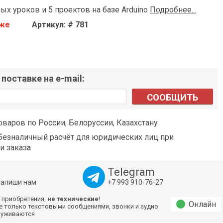
ых уроков и 5 проектов на базе Arduino
Подробнее...
аже
Артикул: # 781
поставке на e-mail:
СООБЩИТЬ
оваров по России, Белоруссии, Казахстану
езналичный расчёт для юридических лиц при
и заказа
Telegram
напиши нам
+7 993 910‑76‑27
 приобретения,
не технические
!
Онлайн
е только текстовыми сообщениями, звонки и аудио
луживаются