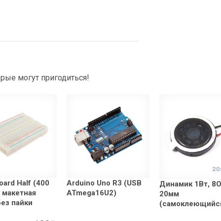
рые могут пригодиться!
oard Half (400
Arduino Uno R3 (USB
Динамик 1Вт, 8О
, макетная
ATmega16U2)
20мм
без пайки
(самоклеющийс