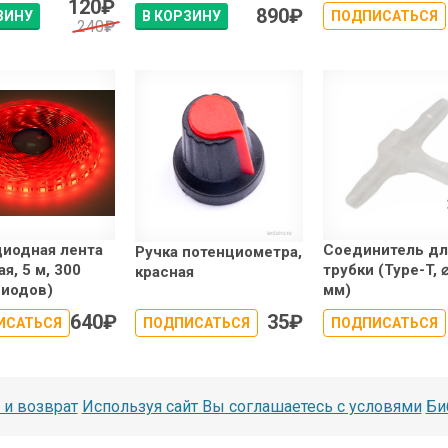
120
₽
890
₽
ЗИНУ
В КОРЗИНУ
ПОДПИСАТЬСЯ
240
₽
иодная лента
Соединитель дл
Ручка потенциометра,
я, 5 м, 300
трубки (Type-T, 
красная
диодов)
мм)
640
₽
35
₽
ИСАТЬСЯ
ПОДПИСАТЬСЯ
ПОДПИСАТЬСЯ
 и возврат
Используя сайт Вы соглашаетесь с условями
Би