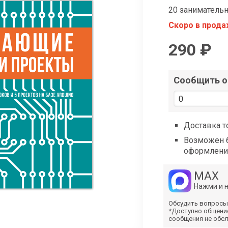
shop@iarduino.ru
20 занимательн
Скоро в прод
290 ₽
Сообщить о 
Доставка т
Возможен б
оформлени
MAX
Нажми и 
Обсудить вопросы
*Доступно общени
сообщения не обс