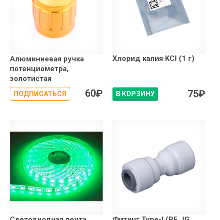
Хлорид калия KCl (1 г)
Алюминиевая ручка
потенциометра,
золотистая
60
₽
75
₽
ПОДПИСАТЬСЯ
В КОРЗИНУ
Светодиодная лента
Фитинг Type-I (PF JG