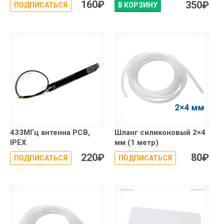
160
₽
350
₽
ПОДПИСАТЬСЯ
В КОРЗИНУ
433МГц антенна PCB,
Шланг cиликоновый 2×4
IPEX
мм (1 метр)
220
₽
80
₽
ПОДПИСАТЬСЯ
ПОДПИСАТЬСЯ