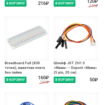
120
₽
216
₽
В КОРЗИНУ
В КОРЗИНУ
240
₽
Breadboard Full (830
Шлейф JST ZH1.5
точек), макетная плата
«Мама» – Dupont «Мама»
без пайки
(5 pin, 20 см)
160
₽
50
₽
В КОРЗИНУ
В КОРЗИНУ
290
₽