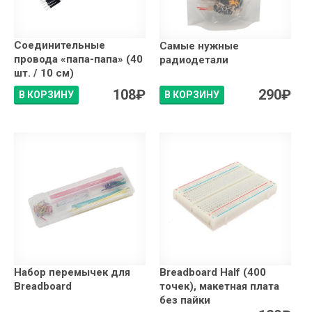
Соединительные
Самые нужные
провода «папа-папа» (40
радиодетали
шт. / 10 см)
108
₽
290
₽
В КОРЗИНУ
В КОРЗИНУ
Набор перемычек для
Breadboard Half (400
Breadboard
точек), макетная плата
без пайки