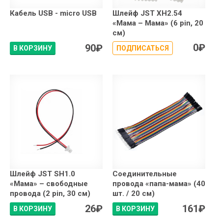
Кабель USB - micro USB
Шлейф JST XH2.54
«Мама – Мама» (6 pin, 20
см)
0
₽
90
₽
В КОРЗИНУ
ПОДПИСАТЬСЯ
Шлейф JST SH1.0
Соединительные
«Мама» – свободные
провода «папа-мама» (40
провода (2 pin, 30 см)
шт. / 20 см)
26
₽
161
₽
В КОРЗИНУ
В КОРЗИНУ