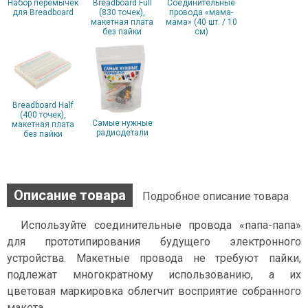
Набор перемычек
Breadboard Full
Соединительные
для Breadboard
(830 точек),
провода «мама-
макетная плата
мама» (40 шт. / 10
без пайки
см)
Breadboard Half
(400 точек),
Самые нужные
макетная плата
радиодетали
без пайки
Описание товара
Подробное описание товара
Используйте соединительные провода «папа-папа»
для прототипирования будущего электронного
устройства. Макетные провода не требуют пайки,
подлежат многократному использованию, а их
цветовая маркировка облегчит восприятие собранного
макета.