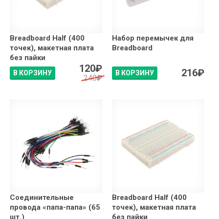
Breadboard Half (400
Набор перемычек для
точек), макетная плата
Breadboard
без пайки
120
₽
216
₽
В КОРЗИНУ
В КОРЗИНУ
240
₽
Соединительные
Breadboard Half (400
провода «папа-папа» (65
точек), макетная плата
шт.)
без пайки