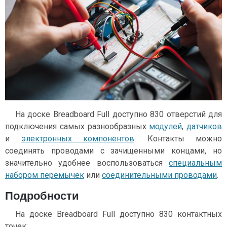
На доске Breadboard Full доступно 830 отверстий для
подключения самых разнообразных
модулей
,
датчиков
и
электронных компонентов
. Контакты можно
соединять проводами с зачищенными концами, но
значительно удобнее воспользоваться
специальным
набором перемычек
или
соединительными проводами
.
Подробности
На доске Breadboard Full доступно 830 контактных
точек: