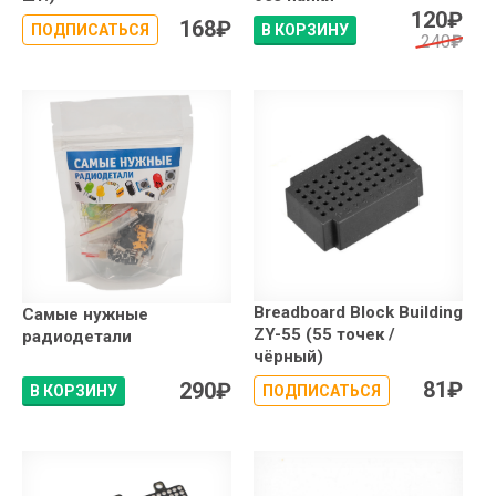
120
₽
168
₽
ПОДПИСАТЬСЯ
В КОРЗИНУ
240
₽
Breadboard Block Building
Самые нужные
ZY-55 (55 точек /
радиодетали
чёрный)
81
₽
290
₽
В КОРЗИНУ
ПОДПИСАТЬСЯ