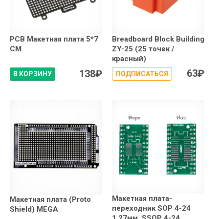
PCB Макетная плата 5*7
Breadboard Block Building
СМ
ZY-25 (25 точек /
красный)
63
₽
138
₽
В КОРЗИНУ
ПОДПИСАТЬСЯ
Макетная плата-
Макетная плата (Proto
переходник SOP 4-24
Shield) MEGA
1.27мм, SSOP 4-24