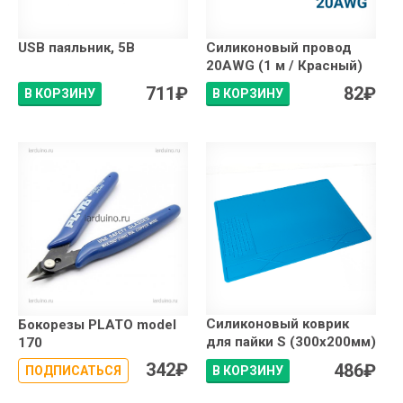
USB паяльник, 5В
Силиконовый провод
20AWG (1 м / Красный)
711
₽
82
₽
В КОРЗИНУ
В КОРЗИНУ
Силиконовый коврик
Бокорезы PLATO model
для пайки S (300x200мм)
170
342
₽
486
₽
ПОДПИСАТЬСЯ
В КОРЗИНУ