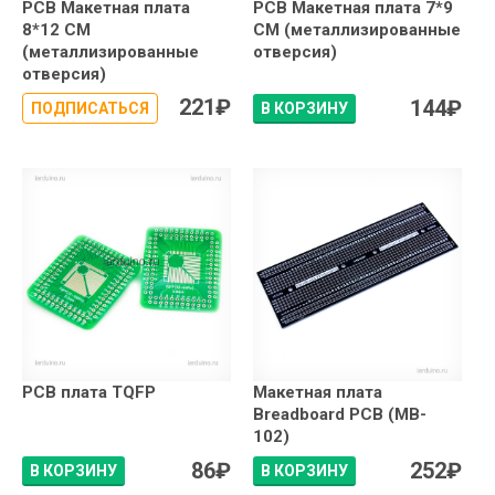
PCB Макетная плата
PCB Макетная плата 7*9
8*12 СМ
СМ (металлизированные
(металлизированные
отверсия)
отверсия)
221
₽
144
₽
ПОДПИСАТЬСЯ
В КОРЗИНУ
PCB плата TQFP
Макетная плата
Breadboard PCB (MB-
102)
86
₽
252
₽
В КОРЗИНУ
В КОРЗИНУ