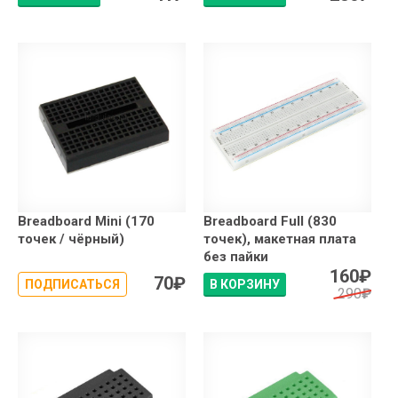
Breadboard Mini (170
Breadboard Full (830
точек / чёрный)
точек), макетная плата
без пайки
160
₽
70
₽
ПОДПИСАТЬСЯ
В КОРЗИНУ
290
₽