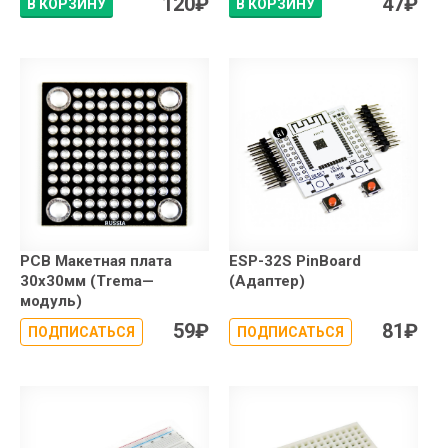
120
₽
47
₽
В КОРЗИНУ
В КОРЗИНУ
PCB Макетная плата
ESP-32S PinBoard
30x30мм (Trema—
(Адаптер)
модуль)
59
₽
81
₽
ПОДПИСАТЬСЯ
ПОДПИСАТЬСЯ