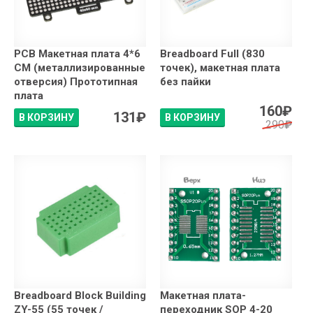
PCB Макетная плата 4*6
Breadboard Full (830
СМ (металлизированные
точек), макетная плата
отверсия) Прототипная
без пайки
плата
160
₽
131
₽
В КОРЗИНУ
В КОРЗИНУ
290
₽
Breadboard Block Building
Макетная плата-
ZY-55 (55 точек /
переходник SOP 4-20