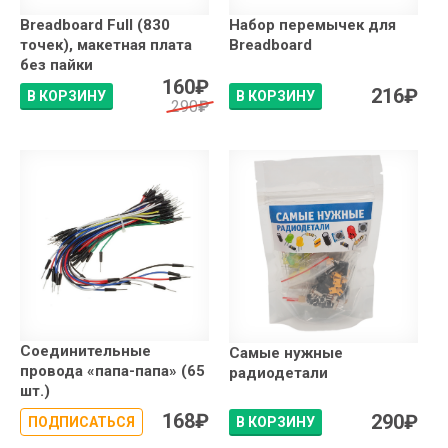
Breadboard Full (830
Набор перемычек для
точек), макетная плата
Breadboard
без пайки
160
₽
216
₽
В КОРЗИНУ
В КОРЗИНУ
290
₽
Соединительные
Самые нужные
провода «папа-папа» (65
радиодетали
шт.)
168
₽
290
₽
ПОДПИСАТЬСЯ
В КОРЗИНУ