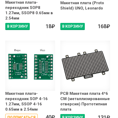
Макетная плата-
Макетная плата (Proto
переходник SOP8
Shield) UNO, Leonardo
1.27мм, SSOP8 0.65мм в
2.54мм
18
₽
168
₽
В КОРЗИНУ
В КОРЗИНУ
Макетная плата-
PCB Макетная плата 4*6
переходник SOP 4-16
СМ (металлизированные
1.27мм, SSOP 4-16
отверсия) Прототипная
0.65мм в 2.54мм
плата
40
₽
131
₽
ПОДПИСАТЬСЯ
В КОРЗИНУ