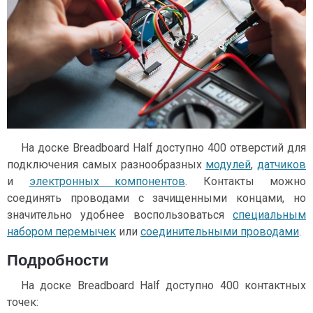
На доске Breadboard Half доступно 400 отверстий для
подключения самых разнообразных
модулей
,
датчиков
и
электронных компонентов
. Контакты можно
соединять проводами с зачищенными концами, но
значительно удобнее воспользоваться
специальным
набором перемычек
или
соединительными проводами
.
Подробности
На доске Breadboard Half доступно 400 контактных
точек: