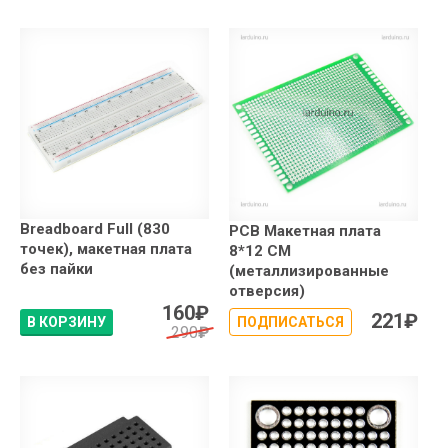
Breadboard Full (830
PCB Макетная плата
точек), макетная плата
8*12 СМ
без пайки
(металлизированные
отверсия)
160
₽
221
₽
В КОРЗИНУ
ПОДПИСАТЬСЯ
290
₽