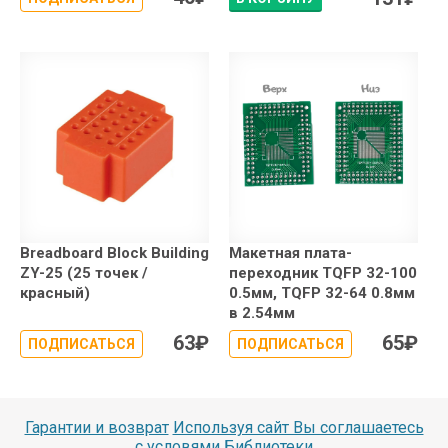
Breadboard Block Building
Макетная плата-
ZY-25 (25 точек /
переходник TQFP 32-100
красный)
0.5мм, TQFP 32-64 0.8мм
в 2.54мм
63
₽
65
₽
ПОДПИСАТЬСЯ
ПОДПИСАТЬСЯ
Гарантии и возврат
Используя сайт Вы соглашаетесь
с условями
Библиотеки