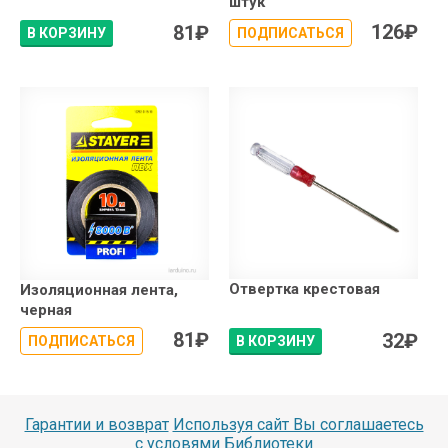
штук
126
₽
81
₽
В КОРЗИНУ
ПОДПИСАТЬСЯ
Отвертка крестовая
Изоляционная лента,
черная
81
₽
32
₽
ПОДПИСАТЬСЯ
В КОРЗИНУ
Гарантии и возврат
Используя сайт Вы соглашаетесь
с условями
Библиотеки