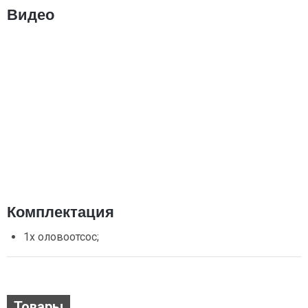
Видео
Комплектация
1х оловоотсос;
Товары