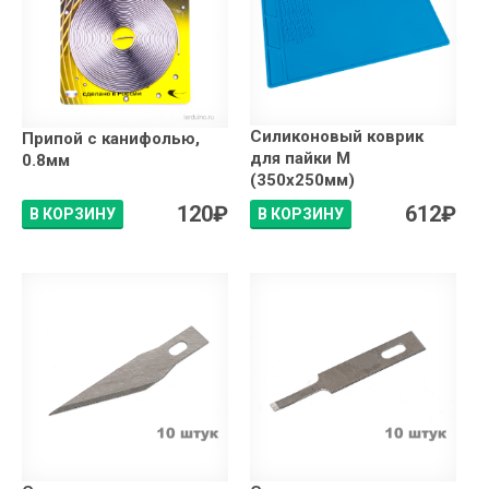
Силиконовый коврик
Припой с канифолью,
для пайки М
0.8мм
(350x250мм)
120
₽
612
₽
В КОРЗИНУ
В КОРЗИНУ