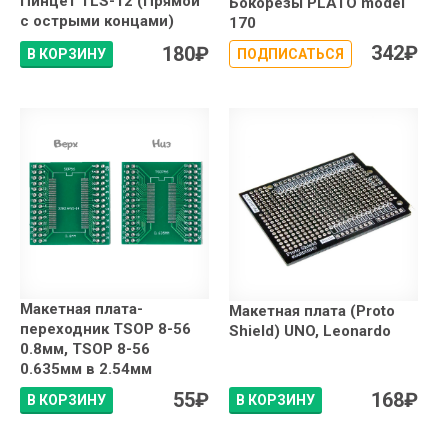
Пинцет TLS-12 (Прямой
Бокорезы PLATO model
с острыми концами)
170
342
₽
180
₽
В КОРЗИНУ
ПОДПИСАТЬСЯ
Макетная плата-
Макетная плата (Proto
переходник TSOP 8-56
Shield) UNO, Leonardo
0.8мм, TSOP 8-56
0.635мм в 2.54мм
55
₽
168
₽
В КОРЗИНУ
В КОРЗИНУ