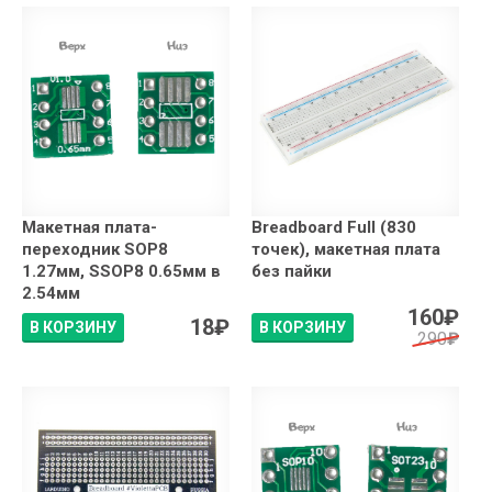
Макетная плата-
Breadboard Full (830
переходник SOP8
точек), макетная плата
1.27мм, SSOP8 0.65мм в
без пайки
2.54мм
160
₽
18
₽
В КОРЗИНУ
В КОРЗИНУ
290
₽