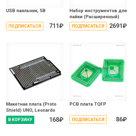
USB паяльник, 5В
Набор инструментов для
пайки (Расширенный)
711
₽
2691
₽
ПОДПИСАТЬСЯ
ПОДПИСАТЬСЯ
Макетная плата (Proto
PCB плата TQFP
Shield) UNO, Leonardo
86
₽
168
₽
В КОРЗИНУ
ПОДПИСАТЬСЯ