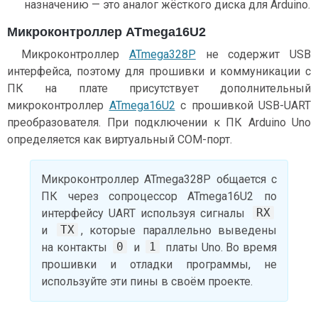
назначению — это аналог жёсткого диска для Arduino.
Микроконтроллер ATmega16U2
Микроконтроллер
ATmega328P
не содержит USB
интерфейса, поэтому для прошивки и коммуникации с
ПК на плате присутствует дополнительный
микроконтроллер
ATmega16U2
с прошивкой USB-UART
преобразователя. При подключении к ПК Arduino Uno
определяется как виртуальный COM-порт.
Микроконтроллер ATmega328P общается с
ПК через сопроцессор ATmega16U2 по
RX
интерфейсу UART используя сигналы
TX
и
, которые параллельно выведены
0
1
на контакты
и
платы Uno. Во время
прошивки и отладки программы, не
используйте эти пины в своём проекте.