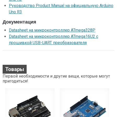
Руководство Product Manual на официальную Arduino
Uno R3
Документация
Datasheet на микроконтроллер ATmega328P
Datasheet на микроконтроллер ATmega16U2 с
прошивкой USB-UART преобразователя
Товары
Первой необходимости и другие вещи, которые могут
пригодиться!