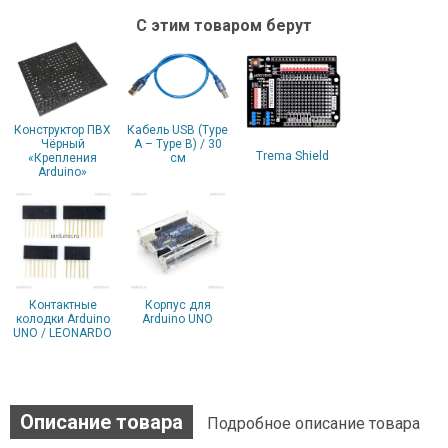
С этим товаром берут
Конструктор ПВХ
Кабель USB (Type
Чёрный
A – Type B) / 30
Trema Shield
«Крепления
cм
Arduino»
Контактные
Корпус для
колодки Arduino
Arduino UNO
UNO / LEONARDO
Описание товара
Подробное описание товара