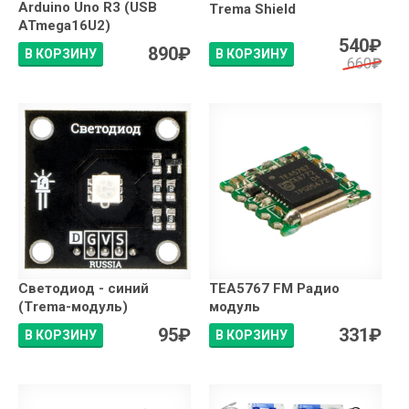
Arduino Uno R3 (USB
Trema Shield
ATmega16U2)
540
₽
890
₽
В КОРЗИНУ
В КОРЗИНУ
660
₽
Светодиод - синий
TEA5767 FM Радио
(Trema-модуль)
модуль
95
₽
331
₽
В КОРЗИНУ
В КОРЗИНУ