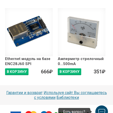
Ethernet модуль на базе
Амперметр стрелочный
ENC28J60 SPI
0...500mA
666
₽
351
₽
В КОРЗИНУ
В КОРЗИНУ
Гарантии и возврат
Используя сайт Вы соглашаетесь
с условями
Библиотеки
Есть вопрос?