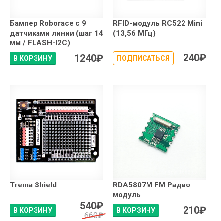
Бампер Roborace с 9
RFID-модуль RC522 Mini
датчиками линии (шаг 14
(13,56 МГц)
мм / FLASH-I2C)
240
₽
1240
₽
В КОРЗИНУ
ПОДПИСАТЬСЯ
Trema Shield
RDA5807M FM Радио
модуль
540
₽
210
₽
В КОРЗИНУ
В КОРЗИНУ
660
₽