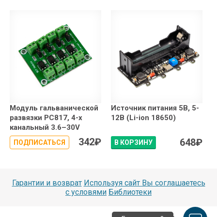
Модуль гальванической
Источник питания 5В, 5-
развязки PC817, 4-х
12В (Li-ion 18650)
канальный 3.6–30V
342
₽
648
₽
ПОДПИСАТЬСЯ
В КОРЗИНУ
Гарантии и возврат
Используя сайт Вы соглашаетесь
с условями
Библиотеки