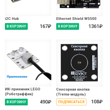
i2C Hub
Ethernet Shield W5500
167
₽
1361
₽
В КОРЗИНУ
В КОРЗИНУ
ИК-приемник LEGO
Сенсорная кнопка
(Роботраффик)
(Trema-модуль)
108
₽
490
₽
В КОРЗИНУ
ПОДПИСАТЬСЯ