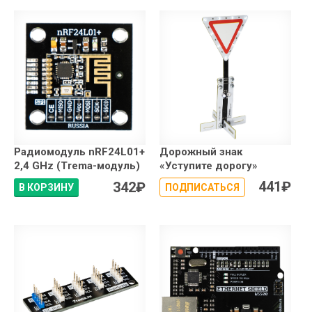
Радиомодуль nRF24L01+
Дорожный знак
2,4 GHz (Trema-модуль)
«Уступите дорогу»
441
₽
342
₽
В КОРЗИНУ
ПОДПИСАТЬСЯ