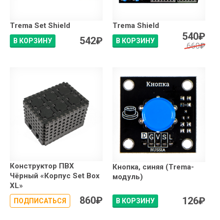
Trema Set Shield
Trema Shield
540
₽
542
₽
В КОРЗИНУ
В КОРЗИНУ
660
₽
Конструктор ПВХ
Кнопка, синяя (Trema-
Чёрный «Корпус Set Box
модуль)
XL»
860
₽
126
₽
ПОДПИСАТЬСЯ
В КОРЗИНУ