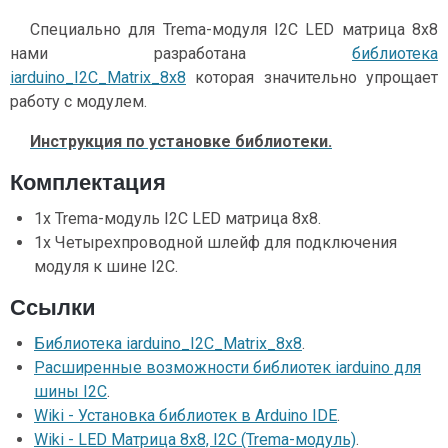
Специально для Trema-модуля I2C LED матрица 8x8
нами разработана
библиотека
iarduino_I2C_Matrix_8x8
которая значительно упрощает
работу с модулем.
Инструкция по установке библиотеки.
Комплектация
1x Trema-модуль I2C LED матрица 8x8.
1x Четырехпроводной шлейф для подключения
модуля к шине I2C.
Ссылки
Библиотека iarduino_I2C_Matrix_8x8
.
Расширенные возможности библиотек iarduino для
шины I2C
.
Wiki - Установка библиотек в Arduino IDE
.
Wiki - LED Матрица 8x8, I2C (Trema-модуль)
.