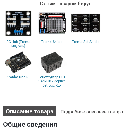
С этим товаром берут
i2C Hub (Trema-
Trema Shield
Trema Set Shield
модуль)
Piranha Uno R3
Конструктор ПВХ
Чёрный «Корпус
Set Box XL»
Описание товара
Подробное описание товара
Общие сведения