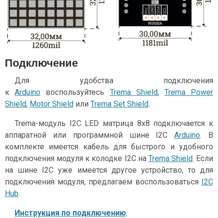
Подключение
Для удобства подключения
к
Arduino
воспользуйтесь
Trema Shield
,
Trema Power
Shield
,
Motor Shield
или
Trema Set Shield
.
Trema-модуль I2C LED матрица 8x8 подключается к
аппаратной или программной шине I2C
Arduino
. В
комплекте имеется кабель для быстрого и удобного
подключения модуля к колодке I2C на
Trema Shield
. Если
на шине I2C уже имеется другое устройство, то для
подключения модуля, предлагаем воспользоваться
I2C
Hub
.
Инструкция по подключению
.