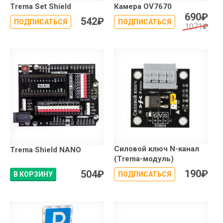
Trema Set Shield
Камера OV7670
690
₽
542
₽
ПОДПИСАТЬСЯ
ПОДПИСАТЬСЯ
1071
₽
Силовой ключ N-канал
Trema Shield NANO
(Trema-модуль)
190
₽
504
₽
В КОРЗИНУ
ПОДПИСАТЬСЯ