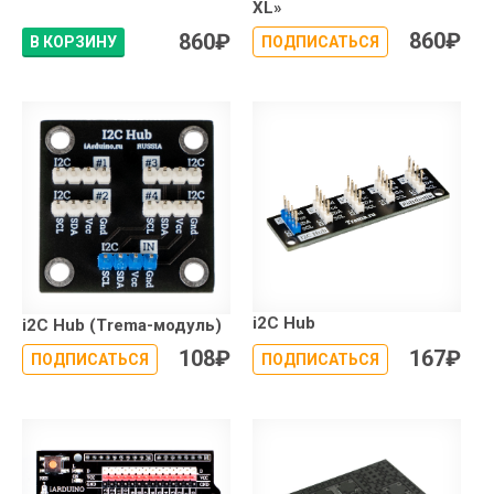
XL»
860
₽
860
₽
В КОРЗИНУ
ПОДПИСАТЬСЯ
i2C Hub
i2C Hub (Trema-модуль)
108
₽
167
₽
ПОДПИСАТЬСЯ
ПОДПИСАТЬСЯ