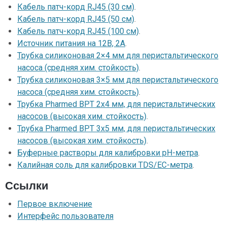
Кабель патч-корд RJ45 (30 см)
.
Кабель патч-корд RJ45 (50 см)
.
Кабель патч-корд RJ45 (100 см)
.
Источник питания на 12В, 2А
.
Трубка силиконовая 2×4 мм для перистальтического
насоса (средняя хим. стойкость)
.
Трубка силиконовая 3×5 мм для перистальтического
насоса (средняя хим. стойкость)
.
Трубка Pharmed BPT 2х4 мм, для перистальтических
насосов (высокая хим. стойкость)
.
Трубка Pharmed BPT 3х5 мм, для перистальтических
насосов (высокая хим. стойкость)
.
Буферные растворы для калибровки pH-метра
.
Калийная соль для калибровки TDS/EC-метра
.
Ссылки
Первое включение
Интерфейс пользователя