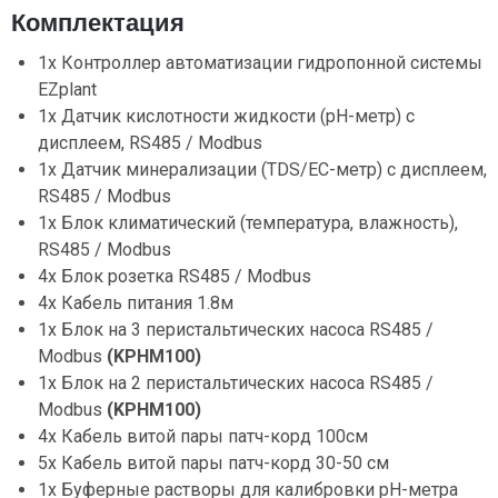
Комплектация
1x Контроллер автоматизации гидропонной системы
EZplant
1x Датчик кислотности жидкости (pH-метр) с
дисплеем, RS485 / Modbus
1x Датчик минерализации (TDS/EC-метр) с дисплеем,
RS485 / Modbus
1x Блок климатический (температура, влажность),
RS485 / Modbus
4x Блок розетка RS485 / Modbus
4x Кабель питания 1.8м
1x Блок на 3 перистальтических насоса RS485 /
Modbus
(KPHM100)
1x Блок на 2 перистальтических насоса RS485 /
Modbus
(KPHM100)
4x Кабель витой пары патч-корд 100см
5x Кабель витой пары патч-корд 30-50 см
1x Буферные растворы для калибровки pH-метра