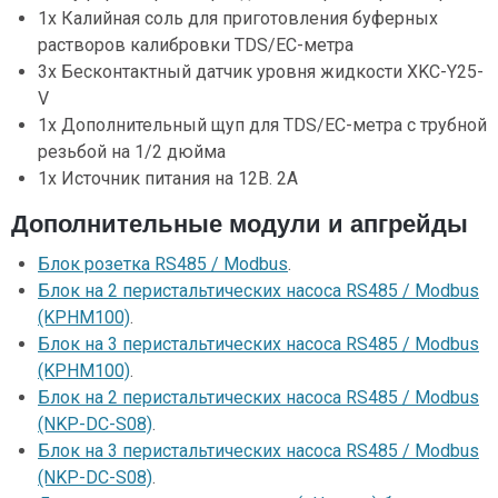
1x Калийная соль для приготовления буферных
растворов калибровки TDS/EC-метра
3x Бесконтактный датчик уровня жидкости XKC-Y25-
V
1x Дополнительный щуп для TDS/EC-метра с трубной
резьбой на 1/2 дюйма
1x Источник питания на 12В. 2А
Дополнительные модули и апгрейды
Блок розетка RS485 / Modbus
.
Блок на 2 перистальтических насоса RS485 / Modbus
(KPHM100)
.
Блок на 3 перистальтических насоса RS485 / Modbus
(KPHM100)
.
Блок на 2 перистальтических насоса RS485 / Modbus
(NKP-DC-S08)
.
Блок на 3 перистальтических насоса RS485 / Modbus
(NKP-DC-S08)
.