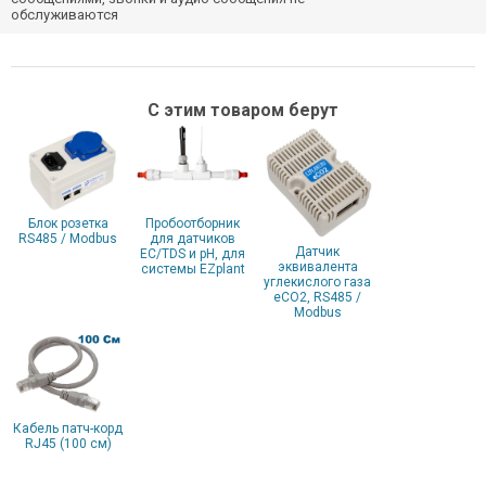
обслуживаются
С этим товаром берут
Блок розетка
Пробоотборник
RS485 / Modbus
для датчиков
Датчик
EC/TDS и pH, для
эквивалента
системы EZplant
углекислого газа
eCO2, RS485 /
Modbus
Кабель патч-корд
RJ45 (100 см)