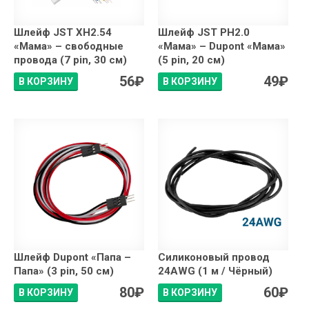
Шлейф JST XH2.54
Шлейф JST PH2.0
«Мама» – свободные
«Мама» – Dupont «Мама»
провода (7 pin, 30 см)
(5 pin, 20 см)
56
₽
49
₽
В КОРЗИНУ
В КОРЗИНУ
Шлейф Dupont «Папа –
Силиконовый провод
Папа» (3 pin, 50 см)
24AWG (1 м / Чёрный)
80
₽
60
₽
В КОРЗИНУ
В КОРЗИНУ